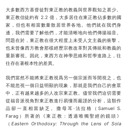
大多數西方基督徒對東正教的教義與世界觀知之甚少。
東正教信徒約有 2.2 億，大多居住在東正教佔多數的國
家，但也有相當數量散居世界各地。他們就在我們身
邊，我們需要了解他們，才能清晰地向他們傳揚福音。
問題在於，東正教在很大程度上未受人文主義的衝擊，
也未曾像西方教會那樣經歷宗教改革對其傳統和教義的
重新審視。因此，東西方在神學思維和哲學進路上，往
往存在著根本性的差異。
我們當然不能將東正教視爲另一個宗派而等閒視之，也
不能忽視一個日益明顯的現象，那就是我們自己的會眾
中，正有越來越多的人改宗東正教。儘管我們迫切需要
從福音派視角對東正教進行易懂而嚴謹的分析，這類作
品卻一直相當缺乏。撒母耳·法拉格（Samuel S.
Farag）所著的《東正教：透過唯獨聖經的鏡頭》
（
Eastern Orthodoxy: Through the Lens of Sola