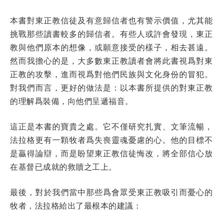
本書對東正教信徒及有意歸信者也有警示價值，尤其能
挑戰那些讀書較多的歸信者。有些人或許會發現，東正
教與他們原本的想像，或願意接受的樣子，相去甚遠。
然而我擔心的是，大多數東正教讀者會將此書視爲對東
正教的攻擊，進而視爲對他們民族與文化身份的冒犯。
對我們而言，更好的做法是：以本書所提供的對東正教
的理解爲裝備，向他們呈遞福音。
這正是本書的寶貴之處。它不僅研究扎實、文筆流暢，
法拉格更有一顆牧者爲失喪靈魂憂慮的心。他的目標不
是贏得論辯，而是盼望東正教信徒悔改，將全部信心放
在基督已成就的救贖之工上。
最後，對於我們當中那些爲會眾受東正教吸引而憂心的
牧者，法拉格給出了最根本的建議：