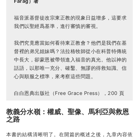
Farag）著
福音派基督徒改宗東正教的現象日益增多，這要求
我們以聖經爲基準，進行審慎的審視。
我們究竟應當如何看待東正教會？他們是我們在基
督裡的弟兄姐妹嗎？法拉格牧師從小在科普特傳統
中長大，卻蒙恩被帶領進入福音的真光。他以神的
話語，以那唯一充分、確鑿、無謬的得救知識、信
心與順服之標準，來考察這些問題。
白白恩典出版社（Free Grace Press），200 頁
教義分水嶺：權威、聖像、馬利亞與救恩
之路
本書的結構清晰明了。在開篇的概述之後，九章內容依