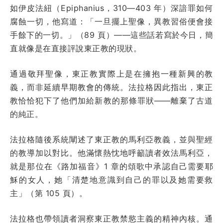
如伊皮法紐（Epiphanius，310—403 年）深諳罪如何
腐蝕一切，他寫道：「一旦擺上聖像，異教習俗便會接
手餘下的一切。」（89 頁）——這些話若寫於今日，簡
直就像是在直接評說東正教的現狀。
通過敬拜聖像，東正教實際上是在擁抱一種新興的教
義，而非延續早期教會的傳統。法拉格因此指出，東正
教恰恰犯下了他們加給新教的那條罪狀——離棄了古道
的純正。
法拉格隨後系統闡述了東正教的馬利亞教義，並與聖經
的教導加以對比。他滿懷熱忱地呼籲讀者效法馬利亞，
就是那位在《路加福音》1 章的頌歌中承認自己需要耶
穌的女人，她「清楚地意識到自己的罪以及她需要救
主」（第 105 頁）。
法拉格也帶領讀者洞察東正教禁慾主義的精神內核。通