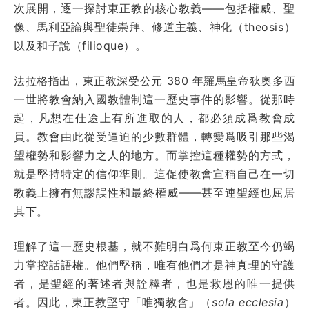
次展開，逐一探討東正教的核心教義——包括權威、聖
像、馬利亞論與聖徒崇拜、修道主義、神化（theosis）
以及和子說（filioque）。
法拉格指出，東正教深受公元 380 年羅馬皇帝狄奧多西
一世將教會納入國教體制這一歷史事件的影響。從那時
起，凡想在仕途上有所進取的人，都必須成爲教會成
員。教會由此從受逼迫的少數群體，轉變爲吸引那些渴
望權勢和影響力之人的地方。而掌控這種權勢的方式，
就是堅持特定的信仰準則。這促使教會宣稱自己在一切
教義上擁有無謬誤性和最終權威——甚至連聖經也屈居
其下。
理解了這一歷史根基，就不難明白爲何東正教至今仍竭
力掌控話語權。他們堅稱，唯有他們才是神真理的守護
者，是聖經的著述者與詮釋者，也是救恩的唯一提供
者。因此，東正教堅守「唯獨教會」（
sola ecclesia
）