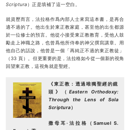
Scriptura
）正是填補了這一空白。
就資歷而言，法拉格作爲內部人士來寫這本書，是再合
適不過的了。他出生於東正教家庭，甚至他的出生都源
於一位修士的預言。他從小接受東正教教育，受他人鼓
勵走上神職之路，也曾爲他所侍奉的神父撰寫講章。用
他自己的話說，他曾是一個「再純正不過的東正教徒」
（33 頁）。但更重要的是，法拉格如今從一個新的視角
回望東正教，這視角就是聖經。
《東正教：透過唯獨聖經的鏡
頭》
（
Eastern Orthodoxy:
Through the Lens of Sola
Scriptura
）
撒母耳·法拉格（Samuel S.