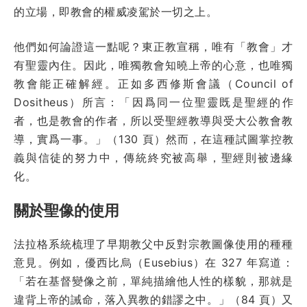
的立場，即教會的權威凌駕於一切之上。
他們如何論證這一點呢？東正教宣稱，唯有「教會」才
有聖靈內住。因此，唯獨教會知曉上帝的心意，也唯獨
教會能正確解經。正如多西修斯會議（Council of
Dositheus）所言：「因爲同一位聖靈既是聖經的作
者，也是教會的作者，所以受聖經教導與受大公教會教
導，實爲一事。」（130 頁）然而，在這種試圖掌控教
義與信徒的努力中，傳統終究被高舉，聖經則被邊緣
化。
關於聖像的使用
法拉格系統梳理了早期教父中反對宗教圖像使用的種種
意見。例如，優西比烏（Eusebius）在 327 年寫道：
「若在基督變像之前，單純描繪他人性的樣貌，那就是
違背上帝的誡命，落入異教的錯謬之中。」（84 頁）又