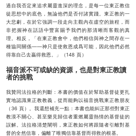
過自我否定來追求屬靈進深的理念，是每一位東正教信
徒思想中的底色，無論他們是否付諸實踐。東正教的一
大悲劇，在於它強調一段走向主觀內在虛空的旅程，而
非把握神在話語中豐富賜予我們的那清晰而客觀的真
理。相反，「在東正教會中，他們相信與神之間存在一
種協同關係——神只是使救恩成爲可能，因此他們必然
得靠自己去贏得救恩。」（148 頁）
福音派不可或缺的資源，也是對東正教讀
者的挑戰
我贊同法拉格的判斷：本書的價值在於幫助基督徒更扎
實地認識東正教教義，從而能夠以福音挑戰東正教朋友
（36 頁）。我還想補充一點：本書也能糾正那些對東正
教漠不關心、甚至樂見歸信者重燃屬靈熱情的基督徒的
誤解。法拉格清楚闡明，東正教如何將跟隨者引離對基
督的全然信靠，偏離了唯獨信靠基督而得救的根基。