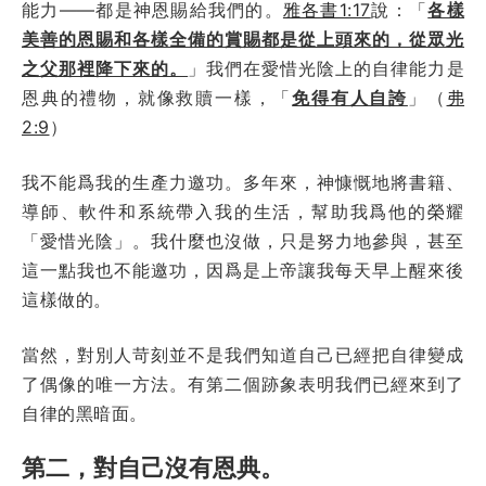
能力——都是神恩賜給我們的。
雅各書1:17
說：「
各樣
美善的恩賜和各樣全備的賞賜都是從上頭來的，從眾光
之父那裡降下來的。
」我們在愛惜光陰上的自律能力是
恩典的禮物，就像救贖一樣，「
免得有人自誇
」（
弗
2:9
）
我不能爲我的生產力邀功。多年來，神慷慨地將書籍、
導師、軟件和系統帶入我的生活，幫助我爲他的榮耀
「愛惜光陰」。我什麼也沒做，只是努力地參與，甚至
這一點我也不能邀功，因爲是上帝讓我每天早上醒來後
這樣做的。
當然，對別人苛刻並不是我們知道自己已經把自律變成
了偶像的唯一方法。有第二個跡象表明我們已經來到了
自律的黑暗面。
第二，對自己沒有恩典。