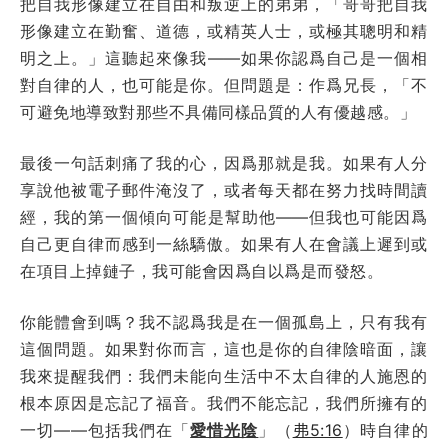
把自我形像建立在自由和叛逆上的弟弟，「哥哥把自我
形像建立在勤奮、道德，或精英人士，或極其聰明和精
明之上。」這聽起來像我——如果你認爲自己是一個相
對自律的人，也可能是你。但問題是：作爲兄長，「不
可避免地導致對那些不具備同樣品質的人有優越感。」
最後一句話刺痛了我的心，因爲那就是我。如果有人分
享說他被電子郵件淹沒了，或者每天都在努力找時間讀
經，我的第一個傾向可能是幫助他——但我也可能因爲
自己更自律而感到一絲驕傲。如果有人在會議上遲到或
在項目上掉鏈子，我可能會因爲自以爲是而發怒。
你能體會到嗎？我不認爲我是在一個孤島上，只有我有
這個問題。如果對你而言，這也是你的自律陰暗面，讓
我來提醒我們：我們未能向生活中不太自律的人施恩的
根本原因是忘記了福音。我們不能忘記，我們所擁有的
一切——包括我們在「
愛惜光陰
」（
弗5:16
）時自律的