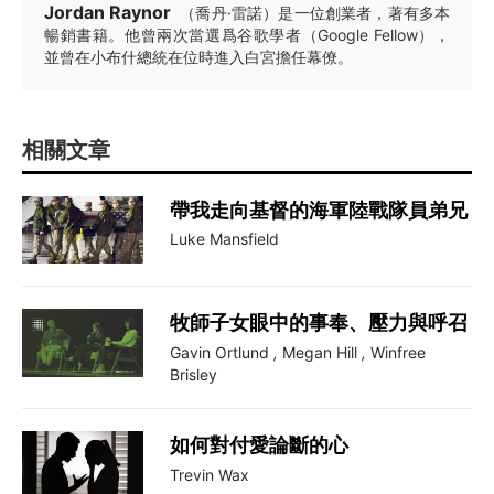
Jordan Raynor
（喬丹·雷諾）是一位創業者，著有多本
暢銷書籍。他曾兩次當選爲谷歌學者（Google Fellow），
並曾在小布什總統在位時進入白宮擔任幕僚。
相關文章
帶我走向基督的海軍陸戰隊員弟兄
Luke Mansfield
牧師子女眼中的事奉、壓力與呼召
Gavin Ortlund
,
Megan Hill
,
Winfree
Brisley
如何對付愛論斷的心
Trevin Wax