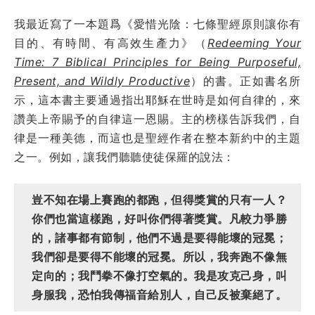
我最近寫了一本題爲《愛惜光陰：七條聖經原則讓你有
目的、有時間、有高效生產力》（
Redeeming Your
Time: 7 Biblical Principles for Being Purposeful,
Present, and Wildly Productive
）的書。正如書名所
示，這本書主要通過指出耶穌在世時是如何自律的，來
讚美上帝賜予的自律這一恩賜。主的榜樣告訴我們，自
律是一種美德，而這也是聖經作者在整本新約中的主題
之一。例如，讓我們聽聽使徒保羅的說法：
豈不知在場上賽跑的都跑，但得獎賞的只有一人？
你們也當這樣跑，好叫你們得著獎賞。凡較力爭勝
的，諸事都有節制，他們不過是要得能壞的冠冕；
我們卻是要得不能壞的冠冕。所以，我奔跑不像無
定向的；我鬥拳不像打空氣的。我是攻克己身，叫
身服我，恐怕我傳福音給別人，自己反被棄絕了。