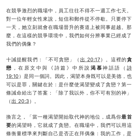
在競爭激烈的職場中，員工往往不得不一週工作七天。
對一位年輕女性來說，短信和郵件從不停歇。只要停下
一天，她立刻就會在職場晉升的賽道上被同事超越。那
麼，在這樣的競爭環境中，我們如何分辨事業已經成了
我們的偶像？
十誡提醒我們：「不可貪戀」（
出 20:17
）。這裡的
貪
戀
，在原文中與《詩篇》中所說
渴慕
神話語（
詩
19:10
）是同一個詞。因此，渴望本身既可以是美德，也
可以是罪，關鍵在於：是什麼使渴望變成了貪戀？第一
條誡命給出了答案：「除了我以外，你不可有別的神」
（
出 20:3
）。
換言之，「當一種渴望開始取代神的地位，成爲你
最首
要
的渴望時，它就成了貪戀。在職場中，我們可以用這
條衡量標準來判斷自己是否正在拜偶像：我的工作，是