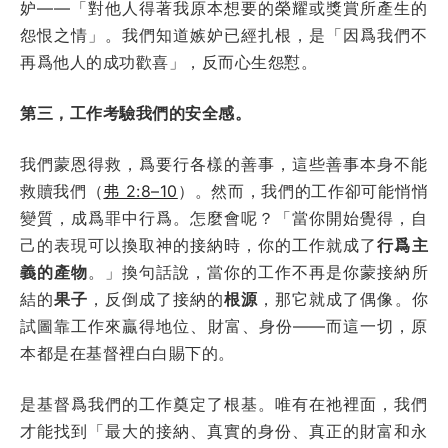
妒——「對他人得著我原本想要的榮耀或獎賞所產生的
怨恨之情」。我們知道嫉妒已經扎根，是「因爲我們不
再爲他人的成功歡喜」，反而心生怨懟。
第三，工作考驗我們的安全感。
我們蒙恩得救，爲要行各樣的善事，這些善事本身不能
救贖我們（
弗 2:8–10
）。然而，我們的工作卻可能悄悄
變質，成爲罪中行爲。怎麼會呢？「當你開始覺得，自
己的表現可以換取神的接納時，你的工作就成了
行爲主
義的產物
。」換句話說，當你的工作不再是你蒙接納所
結的
果子
，反倒成了接納的
根源
，那它就成了偶像。你
試圖靠工作來贏得地位、財富、身份——而這一切，原
本都是在基督裡白白賜下的。
是基督爲我們的工作奠定了根基。唯有在祂裡面，我們
才能找到「最大的接納、真實的身份、真正的財富和永