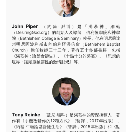
John Piper
（約翰·派博）是「渴慕神」網站
（DesiringGod.org）的創始人及導師，伯利恆學院和神學
院（Bethlehem College & Seminary）校長。他在明尼蘇達
州明尼阿波利斯市的伯利恆浸信會（Bethlehem Baptist
Church）擔任牧師三十三年，著有五十多部書籍，包括
《渴慕神 : 論禁食禱告》、《十點十分的盛宴》、《思想的
境界：讓頭腦被靈性的激情點燃》等。
Tony Reinke
（託尼·瑞科）是渴慕神的資深撰稿人，著
作有《手機改變你的12種方式》（暫譯，2017年出版），
《約翰·牛頓論基督徒生活》（暫譯，2015年出版）和《點