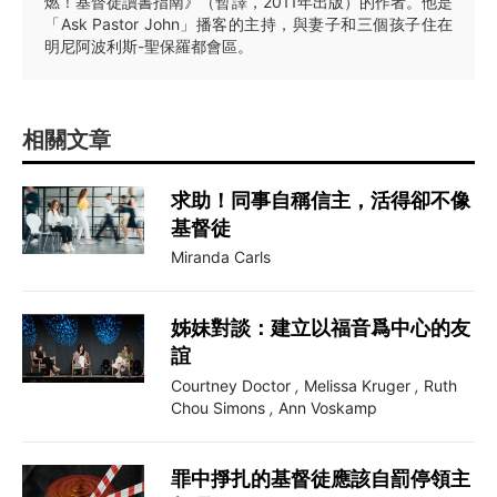
燃！基督徒讀書指南》（暫譯，2011年出版）的作者。他是
「Ask Pastor John」播客的主持，與妻子和三個孩子住在
明尼阿波利斯-聖保羅都會區。
相關文章
求助！同事自稱信主，活得卻不像
基督徒
Miranda Carls
姊妹對談：建立以福音爲中心的友
誼
Courtney Doctor
,
Melissa Kruger
,
Ruth
Chou Simons
,
Ann Voskamp
罪中掙扎的基督徒應該自罰停領主