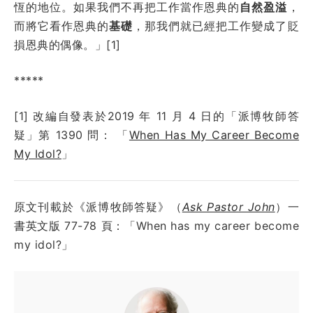
恆的地位。
如果我們不再把工作當作恩典的
自然盈溢
，
而將它看作恩典的
基礎
，那我們就已經把工作變成了貶
損恩典的偶像。」[1]
*****
[1] 改編自發表於
2019 年 11 月 4 日
的「派博牧師答
疑」第
1390
問：
「
When Has My Career Become
My Idol?
」
原文刊載於《派博牧師答疑》（
Ask Pastor John
）一
書英文版 77-78 頁：「When has my career become
my idol?」