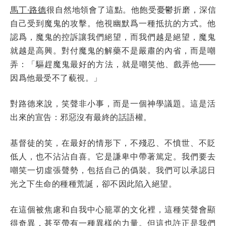
馬丁·路德
很自然地領會了這點。他飽受憂鬱折磨，深信
自己受到魔鬼的攻擊。他視幽默爲一種抵抗的方式。他
認爲，魔鬼的控訴讓我們絕望，而我們越是絕望，魔鬼
就越是高興。對付魔鬼的解藥不是嚴肅的內省，而是嘲
弄：「驅趕魔鬼最好的方法，就是嘲笑他、戲弄他——
因爲他最受不了藐視。」
對路德來說，笑聲非小事，而是一個神學議題。這是活
出來的宣告：邪惡沒有最終的話語權。
基督徒的笑，在最好的情形下，不殘忍、不憤世、不貶
低人，也不沾沾自喜。它是謙卑中帶著篤定。我們要去
嘲笑一切虛張聲勢，包括自己的僞裝。我們可以承認日
光之下生命的種種荒誕，卻不因此陷入絕望。
在這個被焦慮和自我中心籠罩的文化裡，這種笑聲會顯
得奇異，甚至帶有一種異樣的力量。但這也許正是我們