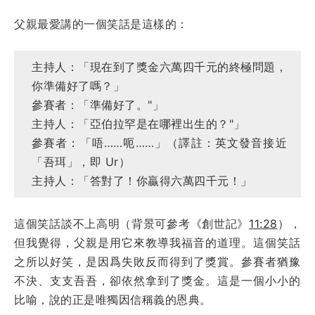
父親最愛講的一個笑話是這樣的：
主持人：「現在到了獎金六萬四千元的終極問題，
你準備好了嗎？」
參賽者：「準備好了。"」
主持人：「亞伯拉罕是在哪裡出生的？"」
參賽者：「唔……呃……」（譯註：英文發音接近
「吾珥」，即 Ur）
主持人：「答對了！你贏得六萬四千元！」
這個笑話談不上高明（背景可參考《創世記》
11:28
），
但我覺得，父親是用它來教導我福音的道理。這個笑話
之所以好笑，是因爲失敗反而得到了獎賞。參賽者猶豫
不決、支支吾吾，卻依然拿到了獎金。這是一個小小的
比喻，說的正是唯獨因信稱義的恩典。