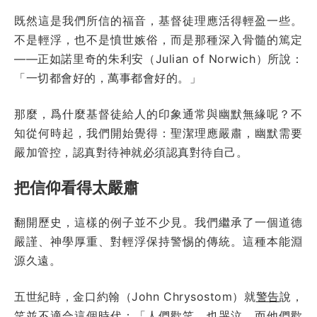
既然這是我們所信的福音，基督徒理應活得輕盈一些。
不是輕浮，也不是憤世嫉俗，而是那種深入骨髓的篤定
——正如諾里奇的朱利安（Julian of Norwich）所說：
「一切都會好的，萬事都會好的。」
那麼，爲什麼基督徒給人的印象通常與幽默無緣呢？不
知從何時起，我們開始覺得：聖潔理應嚴肅，幽默需要
嚴加管控，認真對待神就必須認真對待自己。
把信仰看得太嚴肅
翻開歷史，這樣的例子並不少見。我們繼承了一個道德
嚴謹、神學厚重、對輕浮保持警惕的傳統。這種本能淵
源久遠。
五世紀時，金口約翰（John Chrysostom）就
警告
說，
笑並不適合這個時代：「人們歡笑，也哭泣。而他們歡