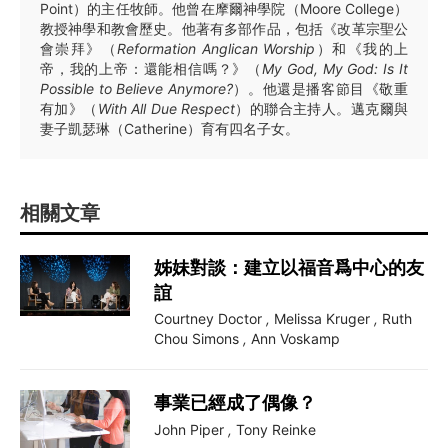
Point）的主任牧師。他曾在摩爾神學院（Moore College）
教授神學和教會歷史。他著有多部作品，包括《改革宗聖公
會崇拜》（
Reformation Anglican Worship
）和《我的上
帝，我的上帝：還能相信嗎？》（
My God, My God: Is It
Possible to Believe Anymore?
）。他還是播客節目《敬重
有加》（
With All Due Respect
）的聯合主持人。邁克爾與
妻子凱瑟琳（Catherine）育有四名子女。
相關文章
姊妹對談：建立以福音爲中心的友
誼
Courtney Doctor
,
Melissa Kruger
,
Ruth
Chou Simons
,
Ann Voskamp
事業已經成了偶像？
John Piper
,
Tony Reinke