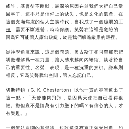
或許，基督徒不幽默，最深的原因在於我們太把自己當
回事了。這不只是信仰上的缺失，也是文化的遺產。在
這個充滿焦慮的個人主義時代，自我成了一個
脆弱的工
程
，需要不斷經營，時時保護。笑聲在這裡是危險的，
因爲它可能讓人露出破綻，於是我們躲進嚴肅的殼裡。
從神學角度來說，這是個問題。
奧古斯丁
和
阿奎那
都把
驕傲理解爲一種力量，讓人越來越向內蜷縮。執著於自
己的重要性、名聲、表現，是一種沉重的捆綁。謙卑則
相反，它爲笑聲騰出空間，讓人忘記自己。
切斯特頓（G. K. Chesterton）以他一貫的睿智
道出
了
這一點：「天使能夠飛翔，是因爲天使把自己看得很
輕。撒但豈不是隨萬有引力墜下的嗎？有信心的人，才
有樂趣。」
一個無法自嘲的基督徒，也許還沒有真正領受恩典。如