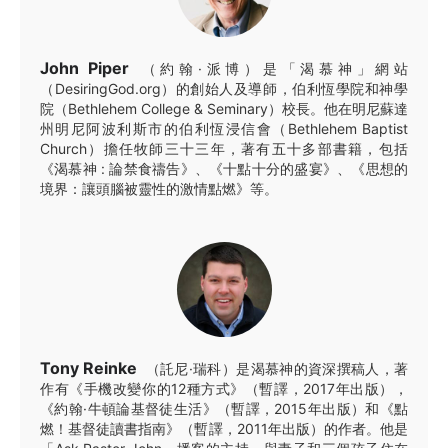
John Piper
（約翰·派博）是「渴慕神」網站
（DesiringGod.org）的創始人及導師，伯利恆學院和神學
院（Bethlehem College & Seminary）校長。他在明尼蘇達
州明尼阿波利斯市的伯利恆浸信會（Bethlehem Baptist
Church）擔任牧師三十三年，著有五十多部書籍，包括
《渴慕神 : 論禁食禱告》、《十點十分的盛宴》、《思想的
境界：讓頭腦被靈性的激情點燃》等。
Tony Reinke
（託尼·瑞科）是渴慕神的資深撰稿人，著
作有《手機改變你的12種方式》（暫譯，2017年出版），
《約翰·牛頓論基督徒生活》（暫譯，2015年出版）和《點
燃！基督徒讀書指南》（暫譯，2011年出版）的作者。他是