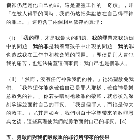
傷
卻仍然是他自己的罪。這是聖靈工作的「奇蹟」，即
「在被人得罪的同時，我們仍然把焦點放在自己得罪神
的罪上。」這包含了兩個相互依存的真理：
（i）「
我的罪
，才是我最大的問題。
我的罪
帶來我婚姻
中的問題，
我的罪
是我養育孩子中出現的問題，
我的罪
也造成我在工作中和教會裡的問題。」即便是別人冒犯
我的痛苦，也無法掩蓋這個事實：我自己也是個罪人。
（ii）「然而，沒有任何神像我們的神。」祂渴望赦免我
們。「我希望你能像確信自己是罪人那樣，確信神是樂
意赦免的神。」你若要嚐到祂赦罪的榮耀，就必須先深
刻承認並面對自己的罪疚。「我是個罪人，而祂是偉大
的救主。」尤其是如今，我們明白十字架帶來的赦罪恩
典之後，這些真理使我們能勇敢面對自己的罪疚。[4]
五、勇敢面對我們最嚴重的罪行所帶來的後果