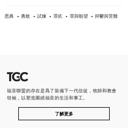
恩典
勇敢
試煉
罪疚
罪與盼望
抑鬱與苦難
•
•
•
•
•
福音聯盟的存在是爲了裝備下一代信徒，牧師和教會
領袖，以塑造圍繞福音的生活和事工。
了解更多