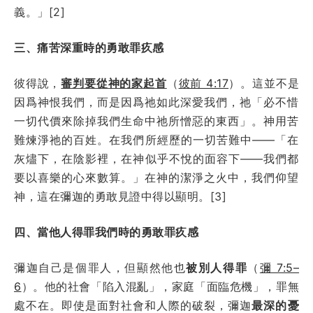
義。」[2]
三、痛苦深重時的勇敢罪疚感
彼得說，
審判要從神的家起首
（
彼前 4:17
）。這並不是
因爲神恨我們，而是因爲祂如此深愛我們，祂「必不惜
一切代價來除掉我們生命中祂所憎惡的東西」。神用苦
難煉淨祂的百姓。在我們所經歷的一切苦難中——「在
灰燼下，在陰影裡，在神似乎不悅的面容下——我們都
要以喜樂的心來數算。」在神的潔淨之火中，我們仰望
神，這在彌迦的勇敢見證中得以顯明。[3]
四、當他人得罪我們時的勇敢罪疚感
彌迦自己是個罪人，但顯然他也
被別人得罪
（
彌 7:5–
6
）。他的社會「陷入混亂」，家庭「面臨危機」，罪無
處不在。即使是面對社會和人際的破裂，彌迦
最深的憂