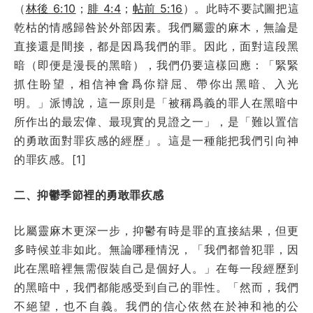
（
林後 6:10
；
腓 4:4
；
帖前 5:16
）。此時不要試圖把這
乾枯的情感歸咎於外部因素。我們屬靈的麻木，無論是
直接還是間接，都是因爲我們的罪。因此，面對這段黑
暗（即便是漫長的黑暗），我們仍要這樣回應：「緊緊
抓住盼望，相信神會爲你辯屈、帶你出黑暗、入光
明。」派博說，這一原則是「被稱爲義的罪人在黑暗中
所作出的最宏偉、最現實的見證之一」，是「難以置信
的勇敢面對罪疚感的經歷」。這是一種能把我們引向神
的罪疚感。
[1]
二、抑鬱季節裡的勇敢罪疚感
比屬靈麻木更深一步，抑鬱有時是罪的直接結果，但更
多時候並非如此。無論哪種情況，「我們都曾犯罪，因
此在黑暗裡無需假裝自己是個好人。」在每一段經歷到
的黑暗中，我們都能感受到自己的罪性。「然而，我們
不絕望，也不自義。我們的信心依然在於神和祂的公