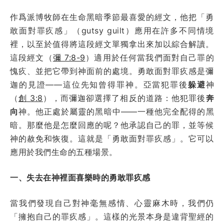
作爲派博牧師在生命黑暗季節最喜愛的經文，他把「勇
敢面對罪疚感」（gutsy guilt）應用在許多不同情境
裡，以至於值得將這段經文單獨拿出來加以綜合解讀。
這段經文（
彌 7:8-9
）適用於任何當我們面對自己罪的
愧疚、並把它帶到神面前的處境。勇敢面對罪疚感是彌
迦的見證——這位先知曾得罪神。亞當犯罪後
躲避
神
（
創 3:8
），而彌迦卻選擇了相反的道路：他犯罪後
奔
向
神。他正處於屬靈的黑暗中——一種他完全配得的黑
暗。那麼他是怎麼回應的呢？他承認自己的罪，並等候
神的赦免和恢復。這就是「勇敢面對罪疚感」。它可以
應用於我們生命的五種場景。
一、失去在神裡面喜樂時的勇敢罪疚感
當我們發現自己對神毫無感情、心靈麻木時，我們仍
「擁抱自己的罪疚感」。這樣的光景本身是違背聖經的