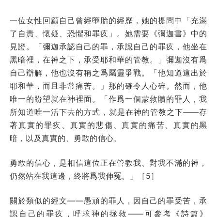
一位女性回顧自己曾經墮胎的經歷，她的提問中「充滿
了自責、懷疑、恐懼和罪疚」。她需要《彌迦書》中的
見證。「彌迦承認自己的罪，承認自己的罪疚，他坐在
黑暗裡，在神之下，承受耶和華的管教。」彌迦沒有爲
自己辯解，他也沒有稱之爲屬靈爭戰。「他知道這出於
耶和華，而且非常痛苦。」那的確令人心碎。然而，他
唯一的盼望就在神裡面。「作爲一個蒙救贖的罪人，我
所知道唯一活下去的方式，就是在神的管教之下——存
著真實的罪疚、真實的悲傷、真實的痛苦、真實的黑
暗，以及真實的、勇敢的信心。
勇敢的信心，是相信這位正在管教我、對我不滿的神，
仍然站在我這邊，終將爲我伸冤。」［5］
關於類似的經文——愚頑的罪人，因自己的罪受苦，承
認自己的罪疚，呼求神的拯救——可參考
《詩篇》