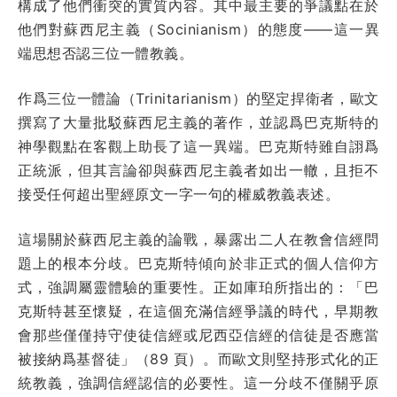
構成了他們衝突的實質內容。其中最主要的爭議點在於
他們對蘇西尼主義（Socinianism）的態度——這一異
端思想否認三位一體教義。
作爲三位一體論（Trinitarianism）的堅定捍衛者，歐文
撰寫了大量批駁蘇西尼主義的著作，並認爲巴克斯特的
神學觀點在客觀上助長了這一異端。巴克斯特雖自詡爲
正統派，但其言論卻與蘇西尼主義者如出一轍，且拒不
接受任何超出聖經原文一字一句的權威教義表述。
這場關於蘇西尼主義的論戰，暴露出二人在教會信經問
題上的根本分歧。巴克斯特傾向於非正式的個人信仰方
式，強調屬靈體驗的重要性。正如庫珀所指出的：「巴
克斯特甚至懷疑，在這個充滿信經爭議的時代，早期教
會那些僅僅持守使徒信經或尼西亞信經的信徒是否應當
被接納爲基督徒」（89 頁）。而歐文則堅持形式化的正
統教義，強調信經認信的必要性。這一分歧不僅關乎原