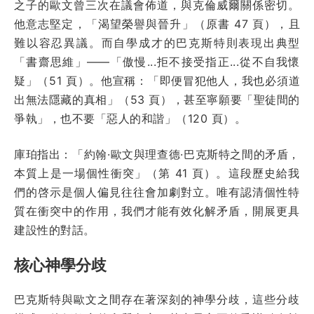
之子的歐文曾三次在議會佈道，與克倫威爾關係密切。
他意志堅定，「渴望榮譽與晉升」（原書 47 頁），且
難以容忍異議。而自學成才的巴克斯特則表現出典型
「書齋思維」——「傲慢...拒不接受指正...從不自我懷
疑」（51 頁）。他宣稱：「即便冒犯他人，我也必須道
出無法隱藏的真相」（53 頁），甚至寧願要「聖徒間的
爭執」，也不要「惡人的和諧」（120 頁）。
庫珀指出：「約翰·歐文與理查德·巴克斯特之間的矛盾，
本質上是一場個性衝突」（第 41 頁）。這段歷史給我
們的啓示是個人偏見往往會加劇對立。唯有認清個性特
質在衝突中的作用，我們才能有效化解矛盾，開展更具
建設性的對話。
核心神學分歧
巴克斯特與歐文之間存在著深刻的神學分歧，這些分歧