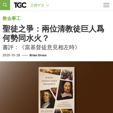
正體中文
教会事工
聖徒之爭：兩位清教徒巨人爲
何勢同水火？
書評：《當基督徒意見相左時》
2025-10-28
——
Brian Gross