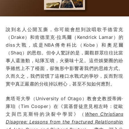
說到名人公開互撕，你可能會想到說唱歌手德雷克
（Drake）和肯德里克·拉馬爾（Kendrick Lamar）的
diss大戰，或是NBA傳奇科比（Kobe）和奧尼爾
（Shaq）的恩怨。但令人驚訝的是，圍觀群眾往往比當
事人還激動，站隊互噴，火藥味十足。這些娛樂圈的紛
爭雖然上不了檯面，卻無形中影響著我們的思維方式。
久而久之，我們習慣了這種口水戰式的爭吵，反而對現
實中真正嚴肅的分歧掉以輕心，甚至不知如何應對。
奧塔哥大學（University of Otago）教會史教授蒂姆·
庫珀（Tim Cooper）在《當基督徒意見相左時：從歐
文與巴克斯特的決裂中學習》（
When Christians
Disagree: Lessons from the fractured Relationship