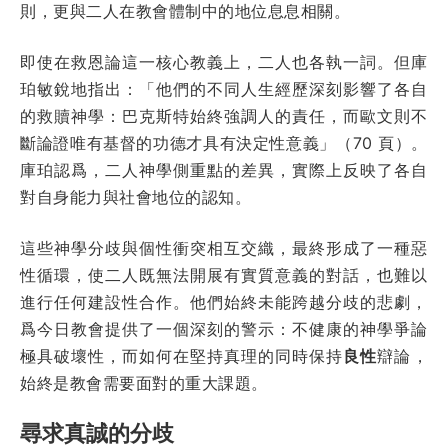
則，更與二人在教會體制中的地位息息相關。
即使在救恩論這一核心教義上，二人也各執一詞。但庫
珀敏銳地指出：「他們的不同人生經歷深刻影響了各自
的救贖神學：巴克斯特始終強調人的責任，而歐文則不
斷論證唯有基督的功德才具有決定性意義」（70 頁）。
庫珀認爲，二人神學側重點的差異，實際上反映了各自
對自身能力與社會地位的認知。
這些神學分歧與個性衝突相互交織，最終形成了一種惡
性循環，使二人既無法開展有實質意義的對話，也難以
進行任何建設性合作。他們始終未能跨越分歧的悲劇，
爲今日教會提供了一個深刻的警示：不健康的神學爭論
極具破壞性，而如何在堅持真理的同時保持
良性
辯論，
始終是教會需要面對的重大課題。
尋求真誠的分歧