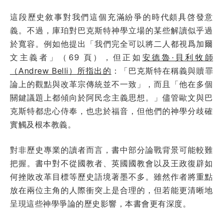
這段歷史敘事對我們這個充滿紛爭的時代頗具啓發意
義。不過，庫珀對巴克斯特神學立場的某些解讀似乎過
於寬容。例如他提出「我們完全可以將二人都視爲加爾
文主義者」（69 頁），但正如
安德魯·貝利牧師
（Andrew Belli）所指出的
：「巴克斯特在稱義與贖罪
論上的觀點與改革宗傳統並不一致」，而且「他在多個
關鍵議題上都傾向於阿民念主義思想。」儘管歐文與巴
克斯特都忠心侍奉，也忠於福音，但他們的神學分歧確
實觸及根本教義。
對非歷史專業的讀者而言，書中部分論戰背景可能較難
把握。書中對不從國教者、英國國教會以及王政復辟如
何挫敗改革目標等歷史語境著墨不多。雖然作者將重點
放在兩位主角的人際衝突上是合理的，但若能更清晰地
呈現這些神學爭論的歷史影響，本書會更有深度。