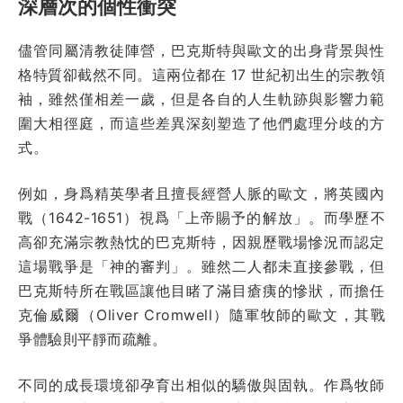
深層次的個性衝突
儘管同屬清教徒陣營，巴克斯特與歐文的出身背景與性
格特質卻截然不同。這兩位都在 17 世紀初出生的宗教領
袖，雖然僅相差一歲，但是各自的人生軌跡與影響力範
圍大相徑庭，而這些差異深刻塑造了他們處理分歧的方
式。
例如，身爲精英學者且擅長經營人脈的歐文，將英國內
戰（1642-1651）視爲「上帝賜予的解放」。而學歷不
高卻充滿宗教熱忱的巴克斯特，因親歷戰場慘況而認定
這場戰爭是「神的審判」。雖然二人都未直接參戰，但
巴克斯特所在戰區讓他目睹了滿目瘡痍的慘狀，而擔任
克倫威爾（Oliver Cromwell）隨軍牧師的歐文，其戰
爭體驗則平靜而疏離。
不同的成長環境卻孕育出相似的驕傲與固執。作爲牧師