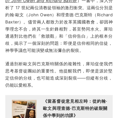
of John Owen and Richard Baxter
）一書中，深入分
析了 17 世紀兩位清教徒領袖的激烈衝突。這兩位分別是
約翰·歐文（John Owen）和理查德·巴克斯特（Richard
Baxter）。儘管兩人都致力於改革英國國教會，卻因神
學理念不合，終其一生針鋒相對，甚至勢同水火。庫珀
通過對比他們在「救贖觀」和「信仰告白」上的根本分
歧，揭示了一個深刻的問題：即便是信仰相同的信徒，
神學爭議也可能演變成無法彌合的裂痕。
通過剖析歐文與巴克斯特關係的複雜性，庫珀促使我們
思考基督徒團結的重要性。他提醒我們，即便是源於堅
定信仰的分歧，也可能造成深刻裂痕——但縱有分歧，
仍能以愛相系。
《當基督徒意見相左時：從約翰·
歐文與理查德·巴克斯特的破裂關
係中學到的功課》