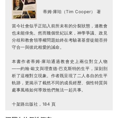
蒂姆·庫珀（Tim Cooper） 著
當今社會似乎正陷入前所未有的分裂狀態，連教會
也未能倖免。
然而幾個世紀以來，神學爭議、政見
分歧和教會領導權問題始終在考驗著基督徒能否持
守合一與彼此相愛的誡命。
本書作者蒂姆·庫珀通過教會史上兩位對立人物
——約翰·歐文與理查德·巴克斯特的生平，深刻剖
析了這種對立現象。作者既呈現了二人各自的生平
軌跡，更揭示了截然不同的成長經歷、個性特質與
處事風格如何導致他們無法一起共事。
十架路出版社，184 頁