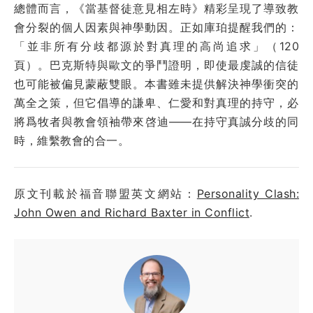
總體而言，《當基督徒意見相左時》精彩呈現了導致教
會分裂的個人因素與神學動因。正如庫珀提醒我們的：
「並非所有分歧都源於對真理的高尚追求」（120
頁）。巴克斯特與歐文的爭鬥證明，即使最虔誠的信徒
也可能被偏見蒙蔽雙眼。本書雖未提供解決神學衝突的
萬全之策，但它倡導的謙卑、仁愛和對真理的持守，必
將爲牧者與教會領袖帶來啓迪——在持守真誠分歧的同
時，維繫教會的合一。
原文刊載於福音聯盟英文網站：
Personality Clash:
John Owen and Richard Baxter in Conflict
.