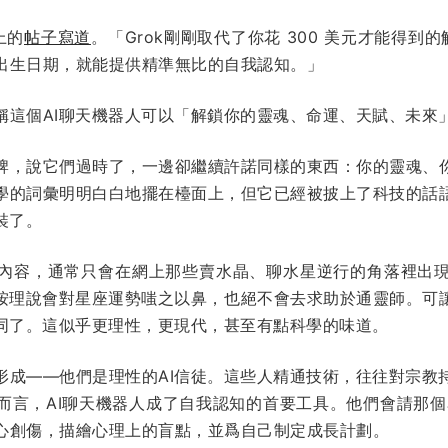
上的
帖子寫道
。「Grok剛剛取代了你花 300 美元才能得到
出生日期，就能提供精準無比的自我認知。」
稱這個AI聊天機器人可以「解鎖你的靈魂、命運、天賦、未來
牌，說它們過時了，一邊卻繼續許諾同樣的東西：你的靈魂、
學的詞彙明明白白地擺在檯面上，但它已經被披上了科技的話
裝了。
內容，通常只會在網上那些賣水晶、聊水星逆行的角落裡出
，按理說會對星座運勢嗤之以鼻，也絕不會去求助於通靈師。可讓
不同了。這似乎更理性，更現代，甚至有點科學的味道。
形成——他們是理性的AI信徒。這些人精通技術，往往對宗教
言，AI聊天機器人成了自我認知的首要工具。他們會請那個名叫
心創傷，描繪心理上的盲點，並爲自己制定成長計劃。