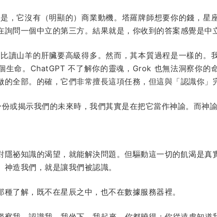
原因是，它沒有（明顯的）商業動機。塔羅牌師想要你的錢，星
在詢問一個中立的第三方。結果就是，你收到的答案感覺是中
起來比讀山羊的肝臟要高級得多。然而，其本質過程是一樣的。
生命。ChatGPT 不了解你的靈魂，Grok 也無法洞察你
做的全部。的確，它們非常擅長這項任務，但這與「認識你」
的身份或揭示我們的未來時，我們其實是在把它當作神諭。而神
對隱祕知識的渴望，就能解決問題。但驅動這一切的飢渴是真
。神造我們，就是讓我們被認識。
那種了解，既不在星辰之中，也不在數據服務器裡。
鑑察我，認識我。我坐下，我起來，你都曉得；你從遠處知道