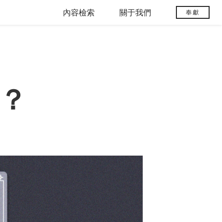
內容檢索
關于我們
奉獻
命？