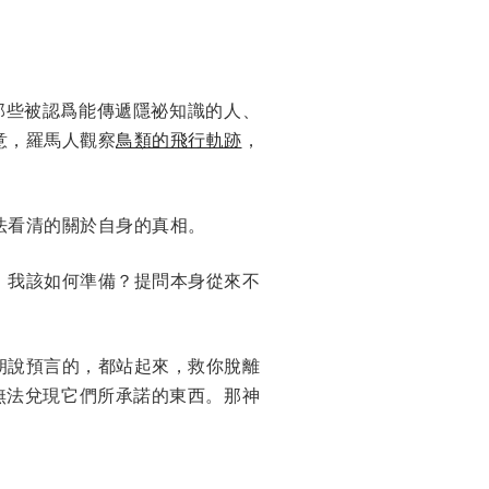
是那些被認爲能傳遞隱祕知識的人、
意，羅馬人觀察
鳥類的飛行軌跡
，
。
法看清的關於自身的真相。
，我該如何準備？提問本身從來不
朔說預言的，都站起來，救你脫離
無法兌現它們所承諾的東西。那神