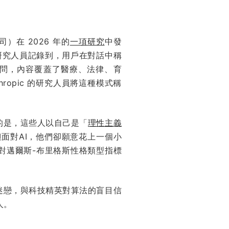
）在 2026 年的
一項研究
中發
研究人員記錄到，用戶在對話中稱
提問，內容覆蓋了醫療、法律、育
opic 的研究人員將這種模式稱
的是，這些人以自己是「
理性主義
面對AI，他們卻願意花上一個小
個對邁爾斯-布里格斯性格類型指標
迷戀，與科技精英對算法的盲目信
人。