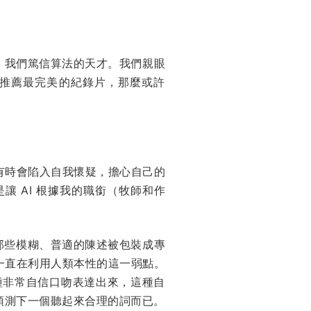
，我們篤信算法的天才。我們親眼
推薦最完美的紀錄片，那麼或許
有時會陷入自我懷疑，擔心自己的
 AI 根據我的職銜（牧師和作
：當那些模糊、普適的陳述被包裝成專
一直在利用人類本性的這一弱點。
種非常自信口吻表達出來，這種自
預測下一個聽起來合理的詞而已。