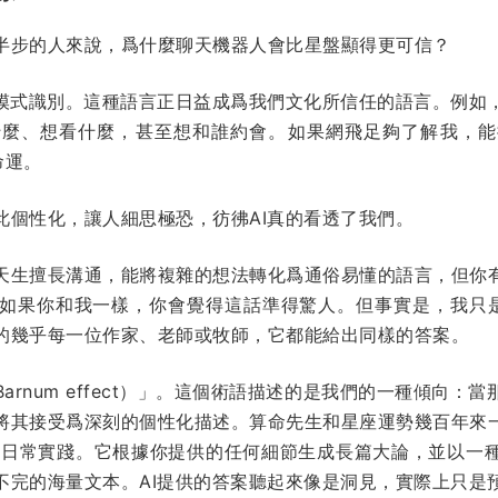
半步的人來說，爲什麼聊天機器人會比星盤顯得更可信？
和模式識別。這種語言正日益成爲我們文化所信任的語言。例如
什麼、想看什麼，甚至想和誰約會。如果網飛足夠了解我，能
命運。
此個性化，讓人細思極恐，彷彿AI真的看透了我們。
天生擅長溝通，能將複雜的想法轉化爲通俗易懂的語言，但你
如果你和我一樣，你會覺得這話準得驚人。但事實是，我只是讓
的幾乎每一位作家、老師或牧師，它都能給出同樣的答案。
Barnum effect）」。這個術語描述的是我們的一種傾向
將其接受爲深刻的個性化描述。算命先生和星座運勢幾百年來
入了日常實踐。它根據你提供的任何細節生成長篇大論，並以一
不完的海量文本。AI提供的答案聽起來像是洞見，實際上只是