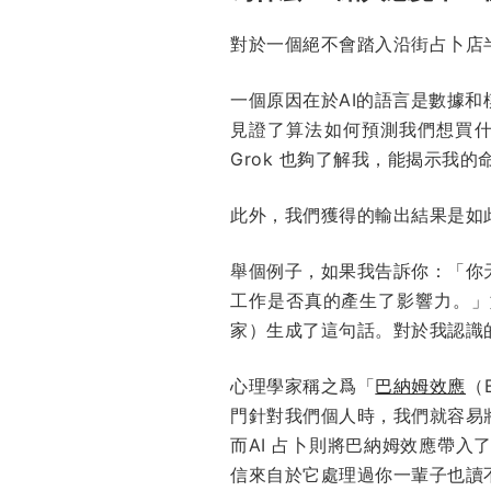
對於一個絕不會踏入沿街占卜店
一個原因在於AI的語言是數據
見證了算法如何預測我們想買
Grok 也夠了解我，能揭示我的
此外，我們獲得的輸出結果是如
舉個例子，如果我告訴你：「你
工作是否真的產生了影響力。」
家）生成了這句話。對於我認識
心理學家稱之爲「
巴納姆效應
（
門針對我們個人時，我們就容易
而AI 占卜則將巴納姆效應帶
信來自於它處理過你一輩子也讀