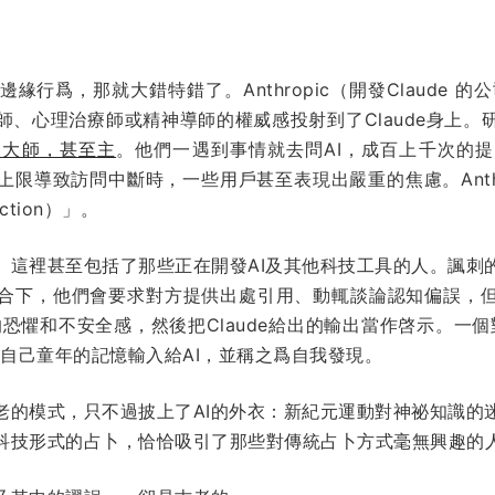
爲，那就大錯特錯了。Anthropic（開發Claude 的公司
師、心理治療師或精神導師的權威感投射到了Claude身上。
、大師，甚至主
。他們一遇到事情就去問AI，成百上千次的
限導致訪問中斷時，一些用戶甚至表現出嚴重的焦慮。Anthr
ection）」。
。這裡甚至包括了那些正在開發AI及其他科技工具的人。諷刺
合下，他們會要求對方提供出處引用、動輒談論認知偏誤，但
切的恐懼和不安全感，然後把Claude給出的輸出當作啓示。一
把自己童年的記憶輸入給AI，並稱之爲自我發現。
老的模式，只不過披上了AI的外衣：新紀元運動對神祕知識的
科技形式的占卜，恰恰吸引了那些對傳統占卜方式毫無興趣的