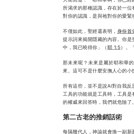
所渴求的那種認識，存在於一位
對你的認識，是與祂對你的愛緊
不僅如此，聖經還表明，
身份首
提示詞來揭開隱藏的內容。你是
中，我已曉得你」（
耶 1:5
）。
那未來呢？未來是屬於耶和華
來。這可不是什麼安撫人心的小
所有這些，並不是說AI對自我
工具的功能就是工具時，工具是
的權威來回答時，我們就危險了
第二古老的推銷話術
每隔幾代人，神諭就會換一副新