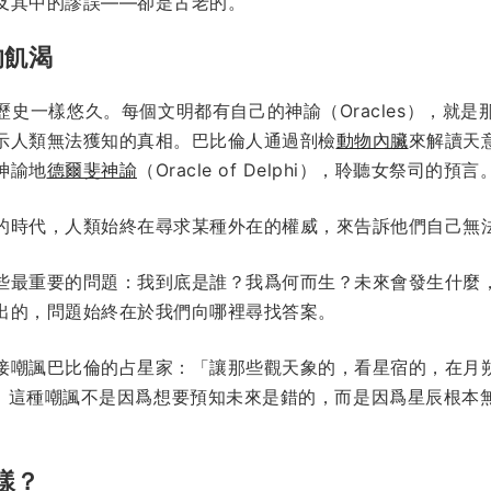
及其中的謬誤——卻是古老的。
的飢渴
史一樣悠久。每個文明都有自己的神諭（Oracles），就
示人類無法獲知的真相。巴比倫人通過剖檢
動物內臟
來解讀天
神諭地
德爾斐神諭
（Oracle of Delphi），聆聽女祭司的預言
的時代，人類始終在尋求某種外在的權威，來告訴他們自己無
些最重要的問題：我到底是誰？我爲何而生？未來會發生什麼
出的，問題始終在於我們向哪裡尋找答案。
接嘲諷巴比倫的占星家：「讓那些觀天象的，看星宿的，在月
。這種嘲諷不是因爲想要預知未來是錯的，而是因爲星辰根本
樣？