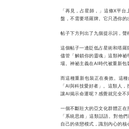
「再見，占星師，」這條X平台
盤，不需要塔羅牌。它只憑你的
帖子下方列出了九個提示詞，聲
這個帖子一邊貶低占星術和塔羅
儘管「解鎖你的靈魂」這類神祕
場。神祕主義在AI時代被重新包
而這種重新包裝正在奏效。這種
「AI與科技愛好者」。這類人
讓AI揭示命運呢？感覺就完全
一個不斷壯大的亞文化群體正在
「系統思維」這類話語。對他們而
自己的依戀模式，識別內心的核