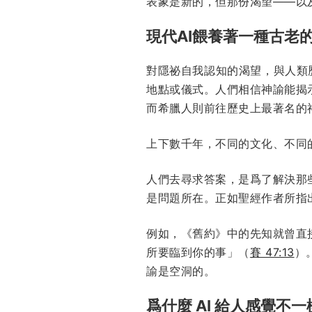
表象是新的，但那份渴望——以
現代AI餵養著一種古老
對隱祕自我認知的渴望，與人類歷
地點或儀式。人們相信神諭能揭
而希臘人則前往歷史上最著名的
上下數千年，不同的文化、不同
人們去尋求答案，是爲了解決那
是問題所在。正如聖經作者所指
例如，《舊約》中的先知就曾直
所要臨到你的事」（
賽 47:13
）
諭是空洞的。
爲什麼 AI 給人感覺不一