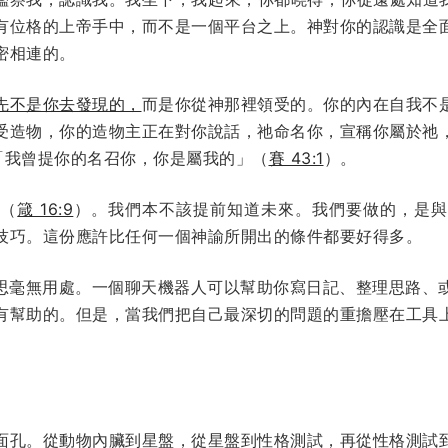
有位格的上帝手中，而不是一個平台之上。神對你的認識是全
密相連的。
先不是你去發現的，
而是你從神那裡領受的。你的內在自我不
受造物，你的造物主正在對你說話，祂命名你，宣稱你屬於祂
「我曾提你的名召你，你是屬我的」（
賽 43:1
）。
的（
箴 16:9
）。我們本不該提前知道未來。我們要做的，是與
技巧。這份應許比任何一個神諭所開出的條件都要好得多。
反思毫無用處。一個聊天機器人可以幫助你寫日記、整理思路、
有幫助的。但是，當我們把自己最深切的問題的重擔壓在工具
。
面孔。從動物內臟到星盤，從星盤到性格測試，再從性格測試