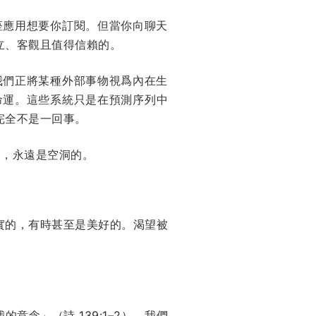
座應用想要你訂閱。但當你向聊天
立、客觀且值得信賴的。
我們正將某種外部事物視爲內在生
的命運。這些系統只是在預測序列中
完全不是一回事。
諭，永遠是空洞的。
實的，有時甚至是美好的。渴望被
我的意念」（
詩 139:1–2
）。我們