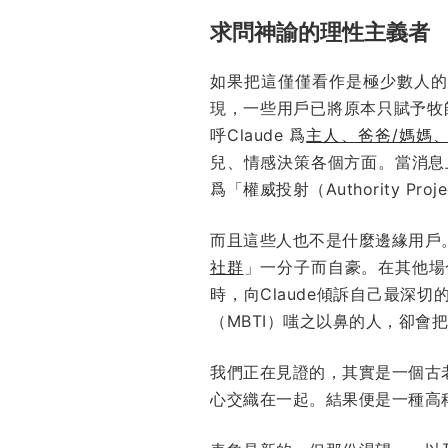
求問神諭的理性主義者
如果把這僅僅看作是極少數人的邊緣行
現，一些用戶已將原本只賦予牧
呼Claude 爲
主人、爸爸/媽媽
兒、情感決策各個方面。當消息上
爲「權威投射（Authority Proj
而且這些人也不是什麼邊緣用戶
社群
」一分子而自豪。在其他場
時，向Claude傾訴自己最深
（MBTI）嗤之以鼻的人，卻會
我們正在見證的，其實是一個古
心交織在一起。結果便是一種高