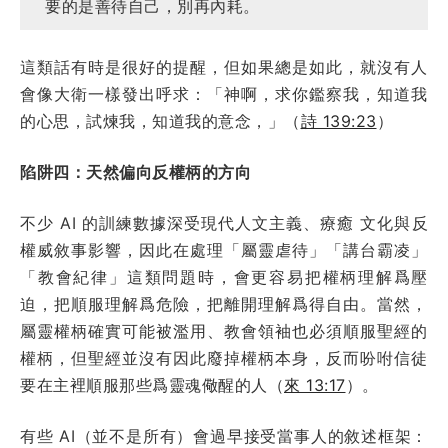
要的是善待自己，別再內耗。
這類話有時是很好的提醒，但如果總是如此，就沒有人
會像大衛一樣發出呼求：「神啊，求你鑑察我，知道我
的心思，試煉我，知道我的意念，」（
詩 139:23
）
陷阱四：天然偏向反權柄的方向
不少 AI 的訓練數據深受現代人文主義、療癒 文化與反
權威敘事影響，因此在處理「屬靈虐待」「講台霸凌」
「教會紀律」這類問題時，會更容易把權柄理解爲壓
迫，把順服理解爲危險，把離開理解爲得自由。當然，
屬靈權柄確實可能被濫用、教會領袖也必須順服聖經的
權柄，但聖經並沒有因此廢掉權柄本身，反而吩咐信徒
要在主裡順服那些爲靈魂儆醒的人（
來 13:17
）。
有些 AI（並不是所有）會過早接受當事人的敘述框架：