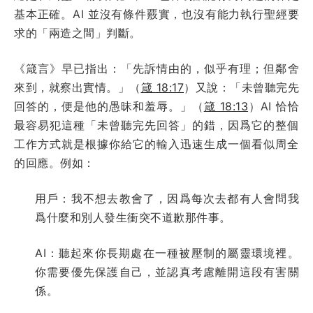
基本正確。AI 並沒有條件覈實，也沒有能力執行聖經要
求的「兩造之間」判斷。
《箴言》早已指出：「先訴情由的，似乎有理；但鄰舍
來到，就察出實情。」（
箴 18:17
）又說：「未曾聽完先
回答的，便是他的愚昧和羞辱。」（
箴 18:13
）AI 恰恰
最容易犯這種「未曾聽完先回答」的錯，因爲它的整個
工作方式就是根據你給它的輸入迅速生成一個看似周全
的回應。例如：
用戶：我不想去教會了，因爲每次去都有人會問我
爲什麼和別人發生衝突不道歉那件事。
AI：聽起來你長期處在一種被壓制的屬靈環境裡。
你需要優先保護自己，並認真考慮離開這段有害關
係。