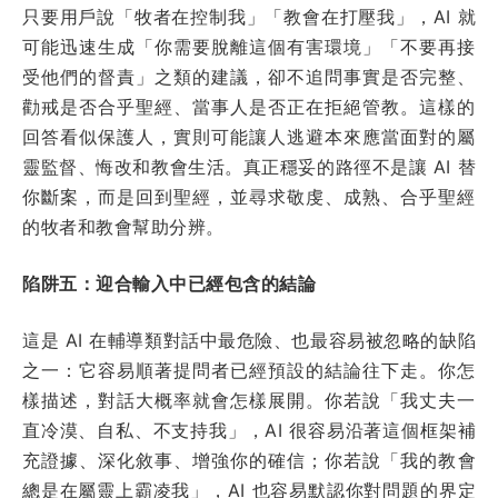
只要用戶說「牧者在控制我」「教會在打壓我」，AI 就
可能迅速生成「你需要脫離這個有害環境」「不要再接
受他們的督責」之類的建議，卻不追問事實是否完整、
勸戒是否合乎聖經、當事人是否正在拒絕管教。這樣的
回答看似保護人，實則可能讓人逃避本來應當面對的屬
靈監督、悔改和教會生活。真正穩妥的路徑不是讓 AI 替
你斷案，而是回到聖經，並尋求敬虔、成熟、合乎聖經
的牧者和教會幫助分辨。
陷阱五：迎合輸入中已經包含的結論
這是 AI 在輔導類對話中最危險、也最容易被忽略的缺陷
之一：它容易順著提問者已經預設的結論往下走。你怎
樣描述，對話大概率就會怎樣展開。你若說「我丈夫一
直冷漠、自私、不支持我」，AI 很容易沿著這個框架補
充證據、深化敘事、增強你的確信；你若說「我的教會
總是在屬靈上霸凌我」，AI 也容易默認你對問題的界定