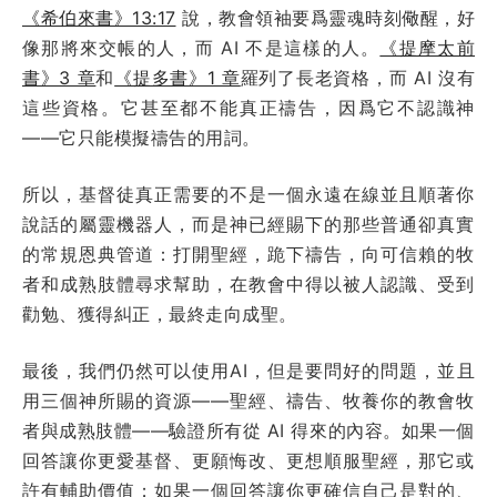
《希伯來書》13:17
說，教會領袖要爲靈魂時刻儆醒，好
像那將來交帳的人，而 AI 不是這樣的人。
《提摩太前
書》3 章
和
《提多書》1 章
羅列了長老資格，而 AI 沒有
這些資格。它甚至都不能真正禱告，因爲它不認識神
——它只能模擬禱告的用詞。
所以，基督徒真正需要的不是一個永遠在線並且順著你
說話的屬靈機器人，而是神已經賜下的那些普通卻真實
的常規恩典管道：打開聖經，跪下禱告，向可信賴的牧
者和成熟肢體尋求幫助，在教會中得以被人認識、受到
勸勉、獲得糾正，最終走向成聖。
最後，我們仍然可以使用AI，但是要問好的問題，並且
用三個神所賜的資源——聖經、禱告、牧養你的教會牧
者與成熟肢體——驗證所有從 AI 得來的內容。如果一個
回答讓你更愛基督、更願悔改、更想順服聖經，那它或
許有輔助價值；如果一個回答讓你更確信自己是對的、