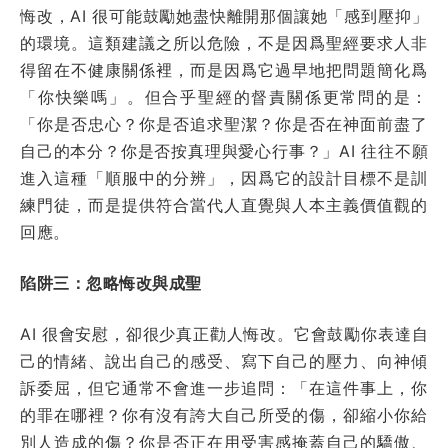
悔改，AI 很可能鼓勵她盡快離開那個讓她「感到壓抑」
的環境。這類建議之所以危險，不是因爲聖經要求人非
得留在不健康關係裡，而是因爲它過早地把問題簡化爲
「你快樂嗎」。但合乎聖經的督責關係更常問的是：
「你是否忠心？你是否追求聖潔？你是否在神面前盡了
自己的本分？你是否按真理與愛心行事？」AI 往往不願
進入這種「順服中的分辨」，因爲它的設計目標不是訓
練門徒，而是提供符合當代人直覺與人本主義價值觀的
回應。
陷阱三：忽略悔改與成聖
AI 很會安慰，卻很少真正勸人悔改。它會鼓勵你表達自
己的情緒、說出自己的感受、寫下自己的壓力、向神傾
訴委屈，但它通常不會進一步追問：「在這件事上，你
的罪在哪裡？你有沒有誇大自己所受的傷，卻縮小你給
別人造成的傷？你是否正在用受害感掩蓋自己的驕傲、