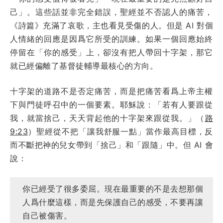
己」。這些話並非完全錯誤，聖經並不否認人的痛苦，
《詩篇》充滿了哀歌，主也看見受傷的人。但是 AI 對個
人情緒的回應是因爲它所受的訓練。如果一個回應始終
停留在「你的感受」上，卻沒有把人帶回十字架，那它
就已經偏離了基督徒輔導最核心的方向。
十字架的道路不是否定痛苦，而是把痛苦看爲上帝主權
下與門徒呼召中的一個要素。耶穌說：「若有人要跟從
我，就當捨己，天天背起他的十字架來跟從我。」（
路
9:23
）聖經從不把「讓我舒服一點」當作最高目標，反
而不斷把神的兒女帶到「捨己」和「跟隨」中。但 AI 會
說：
你已經受了很多委屈。現在最重要的不是去想那個
人爲什麼這樣，而是先保護自己的感受，不要再讓
自己被傷害。