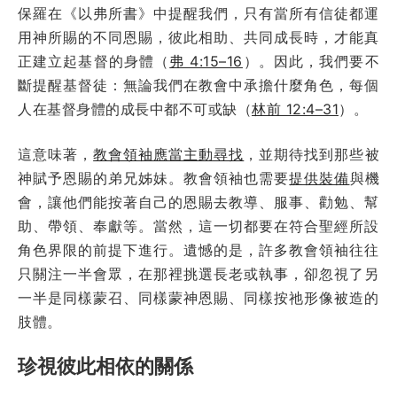
保羅在《以弗所書》中提醒我們，只有當所有信徒都運
用神所賜的不同恩賜，彼此相助、共同成長時，才能真
正建立起基督的身體（
弗 4:15–16
）。因此，我們要不
斷提醒基督徒：無論我們在教會中承擔什麼角色，每個
人在基督身體的成長中都不可或缺（
林前 12:4–31
）。
這意味著，
教會領袖應當主動尋找
，並期待找到那些被
神賦予恩賜的弟兄姊妹。教會領袖也需要
提供裝備
與機
會，讓他們能按著自己的恩賜去教導、服事、勸勉、幫
助、帶領、奉獻等。當然，這一切都要在符合聖經所設
角色界限的前提下進行。遺憾的是，許多教會領袖往往
只關注一半會眾，在那裡挑選長老或執事，卻忽視了另
一半是同樣蒙召、同樣蒙神恩賜、同樣按祂形像被造的
肢體。
珍視彼此相依的關係