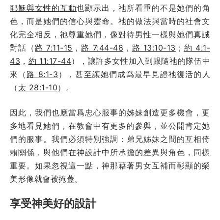
耶穌與女性的互動
也顯示出，祂所看重的不是她們的角
色，而是她們的信心與靈命。祂的做法與當時的社會文
化完全相反，祂尊重她們，像對待男性一樣與她們真誠
對話（
路 7:11-15
，
路 7:44-48
，
路 13:10-13
；
約 4:1-
43
，
約 11:17-44
），讓許多女性加入到跟隨祂的隊伍中
來（
路 8:1-3
），甚至讓她們成爲最早見證祂復活的人
（
太 28:1-10
）。
因此，我們也應當爲忠心服事的姊妹創造更多機會，更
多地看見她們，在教會中有更多的參與，並公開肯定她
們的服事。我們必須特別強調：弟兄姊妹之間的互相倚
賴關係，與他們在神設計中所承擔的差異與角色，同樣
重要。如果忽視這一點，神那藉著男女互補而彰顯的榮
美形像就會被掩蓋。
享受神美好的設計