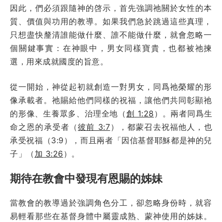
因此，們必須跟隨神的啓示，首先強調祂關於女性的本
質、價值與功用的教導。如果我們急於跳過這些真理，
只想盡快釐清誰能做什麼、誰不能做什麼，就會忽略一
個關鍵事實：在神眼中，男女同樣寶貴，也都被祂揀
選，用來成就國度的旨意。
從一開始，神從起初就創造一對男女，同爲祂榮耀的形
像承載者。祂賜給他們同樣的祝福，讓他們共同彰顯祂
的形像、生養眾多、治理全地（
創 1:28
）。兩者同爲生
命之恩的承受者（
彼前 3:7
），都蒙召去祝福他人，也
承受祝福（3:9），而且兩者「因信基督耶穌都是神的兒
子」（
加 3:26
）。
期待在教會中發現有恩賜的姊妹
當教會的教導過於強調角色分工，卻忽略身份時，就容
易輕看那些在基督身體中屬靈成熟、蒙神使用的姊妹。