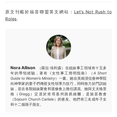
原文刊載於福音聯盟英文網站：
Let’s Not Rush to
Roles
.
Nora Allison
（羅拉·埃利森）在姐妹事工領域有十五多
年的帶領經驗，著有《女性事工簡明指南》（
A Short
Guide to Women’s Ministry
）一書。她在美南浸信會神學院
向神學家的妻子們傳授女性領導力技巧，同時致力於門訓姐
妹，並在各類姐妹聚會和退修會上擔任講員。她與丈夫格里
格（Gregg）定居於肯塔基州路易維爾，是旅居教會
（Sojourn Church Carlisle）的會友。他們有三名成年子女
和十二個孫子孫女。