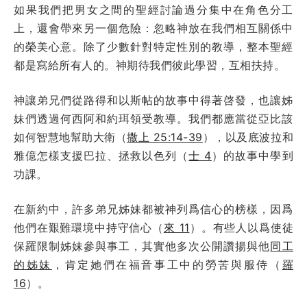
如果我們把男女之間的聖經討論過分集中在角色分工
上，還會帶來另一個危險：忽略神放在我們相互關係中
的榮美心意。除了少數針對特定性別的教導，整本聖經
都是寫給所有人的。神期待我們彼此學習，互相扶持。
神讓弟兄們從路得和以斯帖的故事中得著啓發，也讓姊
妹們透過何西阿和約珥領受教導。我們都應當從亞比該
如何智慧地幫助大衛（
撒上 25:14-39
），以及底波拉和
雅億怎樣支援巴拉、拯救以色列（
士 4
）的故事中學到
功課。
在新約中，許多弟兄姊妹都被神列爲信心的榜樣，因爲
他們在艱難環境中持守信心（
來 11
）。有些人以爲使徒
保羅限制姊妹參與事工，其實他多次公開讚揚與他
同工
的姊妹
，肯定她們在福音事工中的勞苦與服侍（
羅
16
）。