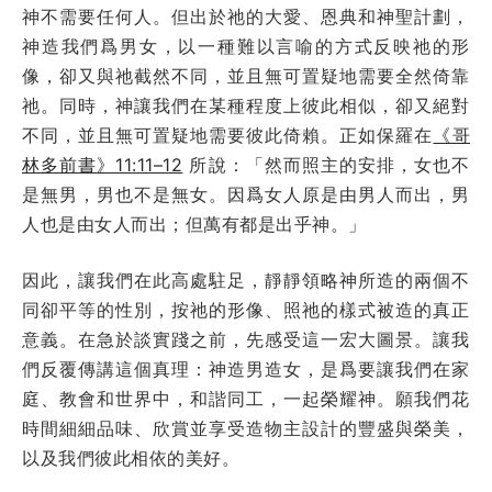
神不需要任何人。但出於祂的大愛、恩典和神聖計劃，
神造我們爲男女，以一種難以言喻的方式反映祂的形
像，卻又與祂截然不同，並且無可置疑地需要全然倚靠
祂。同時，神讓我們在某種程度上彼此相似，卻又絕對
不同，並且無可置疑地需要彼此倚賴。正如保羅在
《哥
林多前書》11:11–12
所說：「然而照主的安排，女也不
是無男，男也不是無女。因爲女人原是由男人而出，男
人也是由女人而出；但萬有都是出乎神。」
因此，讓我們在此高處駐足，靜靜領略神所造的兩個不
同卻平等的性別，按祂的形像、照祂的樣式被造的真正
意義。在急於談實踐之前，先感受這一宏大圖景。讓我
們反覆傳講這個真理：神造男造女，是爲要讓我們在家
庭、教會和世界中，和諧同工，一起榮耀神。願我們花
時間細細品味、欣賞並享受造物主設計的豐盛與榮美，
以及我們彼此相依的美好。