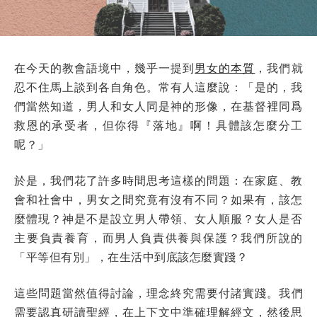
在今天的教會語境中，幾乎一提到
男女的本質
，我們就
忍不住馬上談到各自角色。常有人這麼說：「是的，我
們當然知道，男人和女人同是神的形像，在基督裡同爲
救恩的承受者，但你得『落地』啊！具體該怎麼分工
呢？」
於是，我們花了許多時間思考這樣的問題：在家庭、教
會和社會中，男女之間究竟有沒有不同？如果有，該怎
麼體現？神是不是設立男人帶領、女人順服？女人是否
主要負責養育，而男人負責供養與保護？我們所說的
「平等但有別」，在生活中到底該怎麼實踐？
這些問題當然值得討論，
理念終究需要付諸實踐
。我們
需要認真研讀聖經，在上下文中準確理解經文，然後思