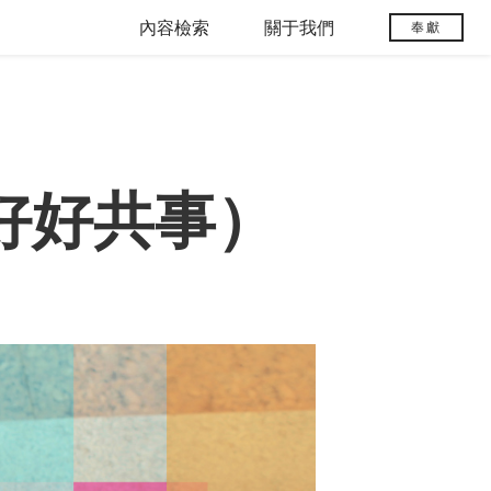
內容檢索
關于我們
奉獻
好好共事）