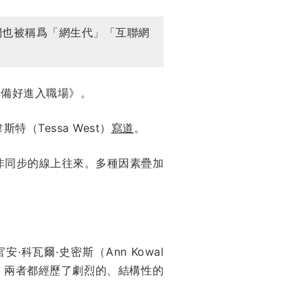
人。他們也被稱爲「網生代」「互聯網
準備好進入職場》。
Tessa West）
寫道
。
非同步的線上往來。多種因素疊加
瓦爾·史密斯（Ann Kowal
。兩者都經歷了劇烈的、結構性的