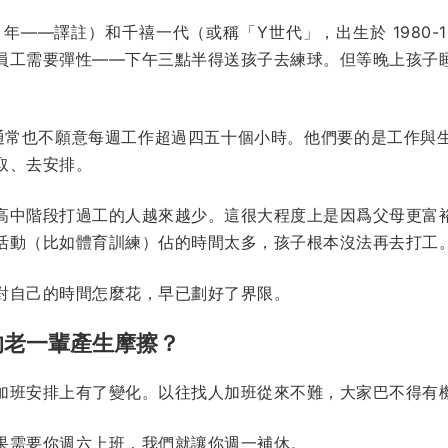
79 年——譯註）和千禧一代（或稱「Y世代」，出生於 1980-
員工需要彈性——下午三點半得送孩子去練球。但等晚上孩子
通常也不願意每週工作超過四五十個小時。他們要的是工作與
取、去安排。
高中階段打過工的人越來越少。這很大程度上是因爲父母更富
活動（比如體育訓練）佔的時間太多，孩子根本沒法再去打工
對自己的時間怎麼花，早已劃好了界限。
的老一輩產生摩擦？
加班安排上有了變化。以往找人加班從來不難，大家巴不得有
果需要你週六上班，我們就讓你週一補休。