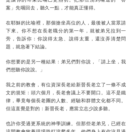
案」先咽回去，聽久一點，才能真正懂得。
在耶穌的比喻裡，那個搶坐高位的人，最後被人當眾請
下來。你不想在長老職分的第一年，就被弟兄拉到一
旁，告訴你：你說得太急、說得太重，還沒弄清楚問
題，就急著下結論。
你想要的是另一種結果：弟兄們對你說，「請上坐，我
們想聽你說說。」
我之前的教會，有位資深長老給新晉長老立了一條不成
文的規矩：頭六個月，長老會議上不要開口。這不是鐵
律，畢竟每個長老團的人數、經驗和群體文化都不同。
但這直覺是對的：新晉長老，應當立志少說多聽。
也許你受過更系統的神學訓練。但那些老弟兄，已經在
這間教會牧養現場跌打滾爬多年。他們身上有你沒見過