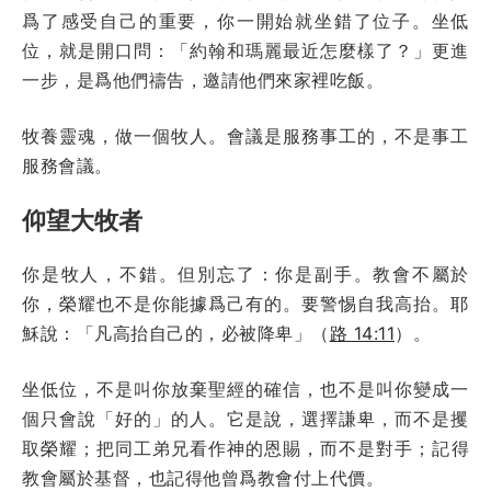
爲了感受自己的重要，你一開始就坐錯了位子。坐低
位，就是開口問：「約翰和瑪麗最近怎麼樣了？」更進
一步，是爲他們禱告，邀請他們來家裡吃飯。
牧養靈魂，做一個牧人。會議是服務事工的，不是事工
服務會議。
仰望大牧者
你是牧人，不錯。但別忘了：你是副手。教會不屬於
你，榮耀也不是你能據爲己有的。要警惕自我高抬。耶
穌說：「凡高抬自己的，必被降卑」（
路 14:11
）。
坐低位，不是叫你放棄聖經的確信，也不是叫你變成一
個只會說「好的」的人。它是說，選擇謙卑，而不是攫
取榮耀；把同工弟兄看作神的恩賜，而不是對手；記得
教會屬於基督，也記得他曾爲教會付上代價。