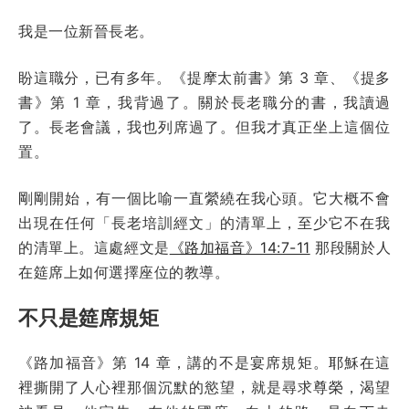
我是一位新晉長老。
盼這職分，已有多年。《提摩太前書》第 3 章、《提多
書》第 1 章，我背過了。關於長老職分的書，我讀過
了。長老會議，我也列席過了。但我才真正坐上這個位
置。
剛剛開始，有一個比喻一直縈繞在我心頭。它大概不會
出現在任何「長老培訓經文」的清單上，至少它不在我
的清單上。這處經文是
《路加福音》14:7-11
那段關於人
在筵席上如何選擇座位的教導。
不只是筵席規矩
《路加福音》第 14 章，講的不是宴席規矩。耶穌在這
裡撕開了人心裡那個沉默的慾望，就是尋求尊榮，渴望