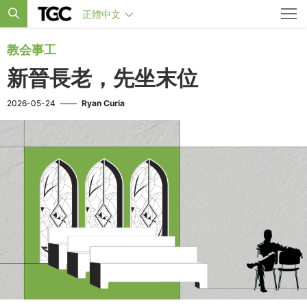
正體中文
教会事工
新晉長老，先坐末位
2026-05-24
——
Ryan Curia