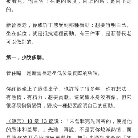
被看見。他宣告：在他的國度，向上的路，是向下走
的。
新晉長老，你或許正感受到那種衝動：想要證明自己。
坐在低位，就是抵抗這種衝動。有三件事，是新晉長老
可以做到的。
第一，少說多聽。
管住嘴，是新晉長老坐低位最實際的功課。
你終於坐上了這張桌子。也許等了很多年。你有想法，
有熱情，有精力，想要貢獻。這渴望本身沒有錯。但它
很容易悄悄變質，變成一種想要證明自己的衝動。
《箴言》18 章 13 節
說：「未曾聽完先回答的，便是他
的愚昧和羞辱。」先聽，再說。不是要你熄滅熱情，而
是讓你的耳朵比嘴巴更熱切。把那些湧到嘴邊的「答