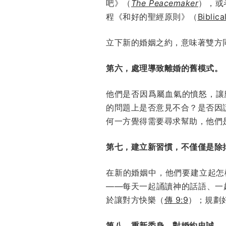
吧》（
The Peacemaker
），或者聖
程《和好的聖經原則》（
Biblic
立下新的婚姻之約，意味著雙方
第六，處理導致離婚的舊模式。
他們是否因爲屬血氣的憤怒，讓
的問題上是否意見不合？是否因
何一方覺得需要尋求幫助，他們
第七，建立新習慣，不僅僅是除
在新的婚姻中，他們要建立起怎
——每天一起誦讀神的話語、一
於讓對方快樂（
傳 9:9
）；規劃
第八，重新委身，對婚約忠誠。