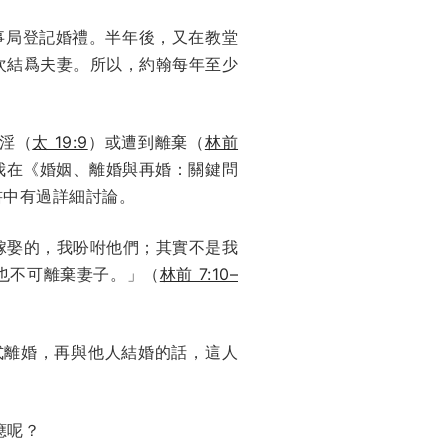
民事局登記婚禮。半年後，又在教堂
次結爲夫妻。所以，約翰每年至少
淫（
太 19:9
）或遭到離棄（
林前
我在《婚姻、離婚與再婚：關鍵問
書中有過詳細討論。
嫁娶的，我吩咐他們；其實不是我
也不可離棄妻子。」（
林前 7:10–
式離婚，再與他人結婚的話，這人
應呢？