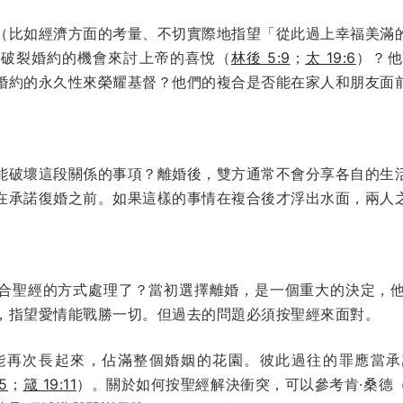
（比如經濟方面的考量、不切實際地指望「從此過上幸福美滿
已破裂婚約的機會來討上帝的喜悅（
林後 5:9
；
太 19:6
）？他
婚約的永久性來榮耀基督？他們的複合是否能在家人和朋友面
能破壞這段關係的事項？離婚後，雙方通常不會分享各自的生
在承諾復婚之前。如果這樣的事情在複合後才浮出水面，兩人
合聖經的方式處理了？當初選擇離婚，是一個重大的決定，
，指望愛情能戰勝一切。但過去的問題必須按聖經來面對。
能再次長起來，佔滿整個婚姻的花園。彼此過往的罪應當承
5
；
箴 19:11
）。關於如何按聖經解決衝突，可以參考肯·桑德（K