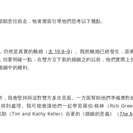
都願意往前走，牧者應當引導他們思考以下幾點。
。
，仍然是真實的離婚（
太 19:8–9
）。既然離婚已經發生，原
，但要明確一點：在雙方立下新的婚姻之約以前，他們實際上
婚姻中的權利。
件，我會堅持與這對雙方多次見面。一方面幫助他們準備應對
到處理。我可能會讓他們一起學習羅伯·格林（Rob Gre
Tim and Kathy Keller）合著的《婚姻的意義》（
The M