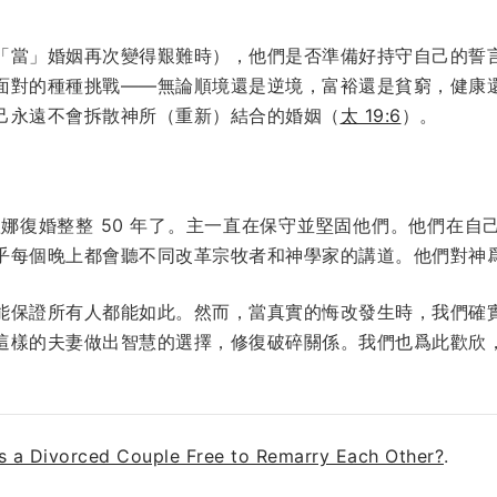
「當」婚姻再次變得艱難時），他們是否準備好持守自己的誓
面對的種種挑戰——無論順境還是逆境，富裕還是貧窮，健康
己永遠不會拆散神所（重新）結合的婚姻（
太 19:6
）。
翰和莉歐娜復婚整整 50 年了。主一直在保守並堅固他們。他們
乎每個晚上都會聽不同改革宗牧者和神學家的講道。他們對神
能保證所有人都能如此。然而，當真實的悔改發生時，我們確
這樣的夫妻做出智慧的選擇，修復破碎關係。我們也爲此歡欣
Is a Divorced Couple Free to Remarry Each Other?
.