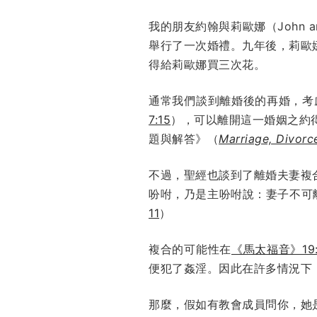
我的朋友約翰與莉歐娜（John
舉行了一次婚禮。九年後，莉歐
得給莉歐娜買三次花。
通常我們談到離婚後的再婚，考
7:15
），可以離開這一婚姻之約
題與解答》（
Marriage, Divorc
不過，聖經也談到了離婚夫妻複
吩咐，乃是主吩咐說：妻子不可
11
）
複合的可能性在
《馬太福音》19:
便犯了姦淫。因此在許多情況下
那麼，假如有教會成員問你，她