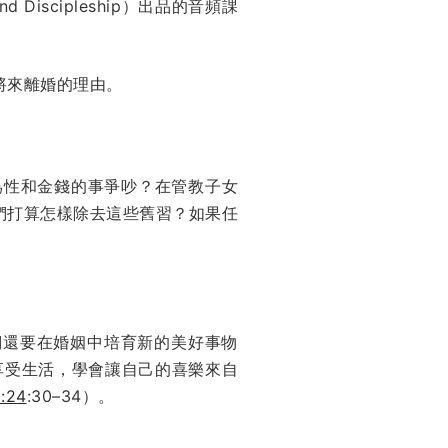
and Discipleship）出品的音頻課
將來離婚的理由。
爲性和金錢的事爭吵？在管教子女
們打算怎樣除去這些舊習？如果任
們還要在婚姻中培育新的美好事物
享受生活，學會讓自己的喜樂來自
:24
:30–34）。