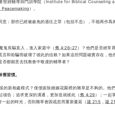
經輔導與門訓學院（Institute for Biblical Counseling 
al Peacemaking
）。
同意：那些已經被赦免的過往之罪（包括不忠），不能再作爲
魔鬼長驅直入，進入家庭中（
弗 4:26–27
）？他們是否經常
謊言和欺騙而破壞了彼此的信賴？如果這些問題確實存在，他
是否都願意去找教會中敬虔的輔導者？
掉舊習慣。
樣的新相處模式？僅僅拔除婚姻花園裡的雜草是不夠的。他
起禱告；追求更深的溝通，更加造就彼此（
弗 4:29
）；一起
好一起的時光，否則雜草會因疏忽而重新蔓延（
箴 21:5
，
箴 21