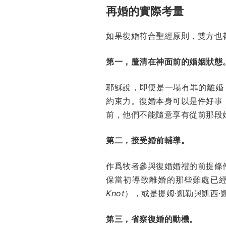
再婚的實際考量
如果復婚符合聖經原則，雙方也
第一，釐清在神面前的婚姻狀態
耶穌說，即便是一場有罪的離婚
約束力。復婚本身可以是件好事
前，他們不能隨意享有從前那段
第二，接受婚前輔導。
作爲牧者參與復婚婚禮的前提條
保當初導致離婚的那些難處已經得
Knot
），或是提姆·凱勒與凱西·凱勒（
第三，省察復婚的動機。