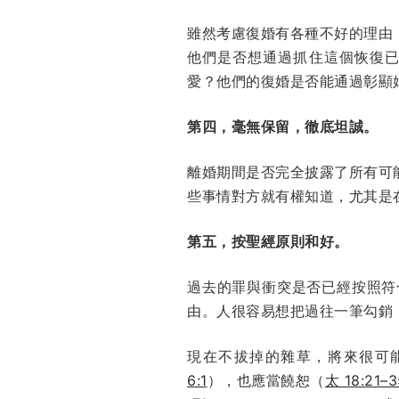
雖然考慮復婚有各種不好的理由
他們是否想通過抓住這個恢復
愛？他們的復婚是否能通過彰顯
第四，毫無保留，徹底坦誠。
離婚期間是否完全披露了所有可
些事情對方就有權知道，尤其是
第五，按聖經原則和好。
過去的罪與衝突是否已經按照符
由。人很容易想把過往一筆勾銷
現在不拔掉的雜草，將來很可
6:1
），也應當饒恕（
太 18:21–3