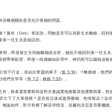
解決幾個關於是否允許再婚的問題。
婚？黛布（Deb）來諮詢，問她是否可以與新丈夫離婚，回到
棄第一任丈夫是錯誤的。
表明，即使新丈夫與她離婚或去世，她也不能回到第一任丈夫
聖經帶來盼望，即使一段婚姻始於罪中，神仍然可以賜福這樁
引領下行走，並結出聖靈的果子（
加 5:16
）？離婚後，他們
勸他們先等等（
申 7:3
；
林前 7:39
）。
之外，牧者還需要幫助這對夫妻誠實地衡量其他實際因素，然
否欠下了大筆債務？是否曾沉迷或濫用藥物、色情製品？這
。無論如何，對方有權了解這些情況，並據此決定是否要繼續