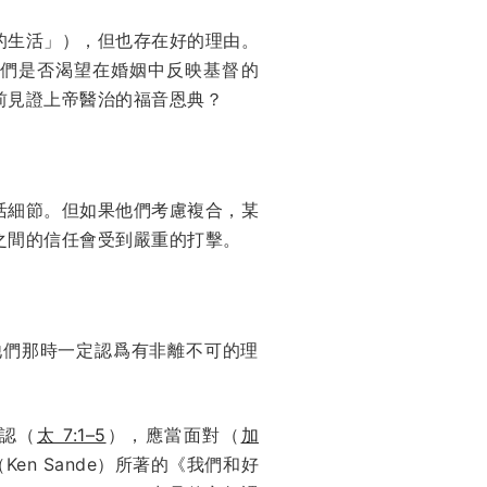
的生活」），但也存在好的理由。
們是否渴望在婚姻中反映基督的
前見證上帝醫治的福音恩典？
活細節。但如果他們考慮複合，某
之間的信任會受到嚴重的打擊。
他們那時一定認爲有非離不可的理
認（
太 7:1–5
），應當面對（
加
en Sande）所著的《我們和好