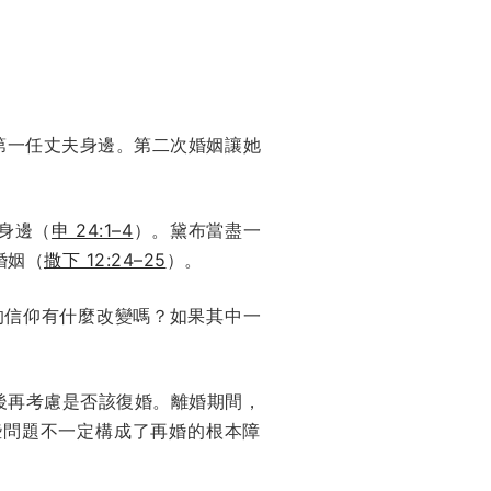
第一任丈夫身邊。第二次婚姻讓她
身邊（
申 24:1–4
）。黛布當盡一
婚姻（
撒下 12:24–25
）。
的信仰有什麼改變嗎？如果其中一
後再考慮是否該復婚。離婚期間，
些問題不一定構成了再婚的根本障
。