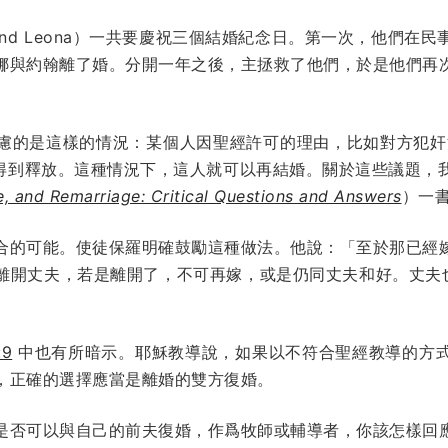
 and Leona）一共要慶祝三個結婚紀念日。第一次，他們在
娜與約翰離了婚。分開一年之後，主拯救了他們，於是他們再
慮的是這樣的情況：某個人因聖經許可的理由，比如對方犯奸
得到釋放。這種情況下，這人就可以再結婚。關於這些議題，
e, and Remarriage: Critical Questions and Answers
）一
合的可能。使徒保羅明確鼓勵這種做法。他說：「至於那已經
離開丈夫，若是離開了，不可再嫁，或是仍同丈夫和好。丈夫
9
中也有所暗示。耶穌教導說，如果以不符合聖經教導的方
，正確的選擇應當是離婚的雙方復婚。
是否可以與自己的前夫復婚，作爲牧師或輔導者，你該怎樣回