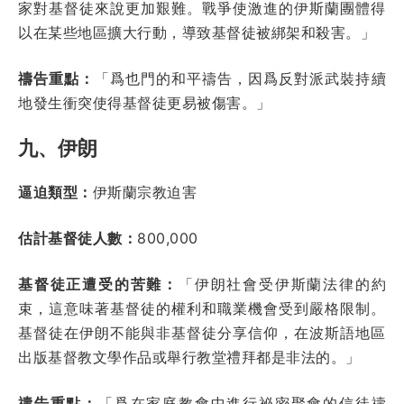
家對基督徒來說更加艱難。戰爭使激進的伊斯蘭團體得
以在某些地區擴大行動，導致基督徒被綁架和殺害。」
禱告重點：
「爲也門的和平禱告，因爲反對派武裝持續
地發生衝突使得基督徒更易被傷害。」
九、伊朗
逼迫類型：
伊斯蘭宗教迫害
估計基督徒人數：
800,000
基督徒正遭受的苦難：
「伊朗社會受伊斯蘭法律的約
束，這意味著基督徒的權利和職業機會受到嚴格限制。
基督徒在伊朗不能與非基督徒分享信仰，在波斯語地區
出版基督教文學作品或舉行教堂禮拜都是非法的。」
禱告重點：
「爲在家庭教會中進行祕密聚會的信徒禱