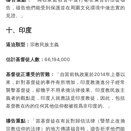
告，禱告他們能受到保護並在周圍文化環境中做忠實的
見證。」
十、印度
逼迫類型：
宗教民族主義
估計基督徒人數：
66,194,000
基督徒正遭受的苦難：
「自當
前執政黨於2014年上臺以
來，針對基督徒的事件有所增加，印度教激進分子經常
襲擊基督徒，卻幾乎不用承擔法律後果。印度教民族主
義者的觀點是，印度人就應該是印度教徒，因此，包括
基督教在內的任何其他信仰都被視爲非印度的
。」
禱告重點：
「當基督徒在有反對歸信法律（暨禁止改換
宗教信仰的法律）的地方傳講福音時，禱告祈求他們能