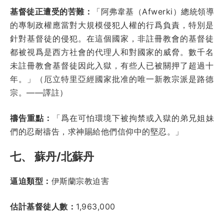
基督徒正遭受的苦難：
「阿弗韋基（Afwerki）總統領導
的專制政權應當對大規模侵犯人權的行爲負責，特別是
針對基督徒的侵犯。在這個國家，非註冊教會的基督徒
都被視爲是西方社會的代理人和對國家的威脅。數千名
未註冊教會基督徒因此入獄，有些人已被關押了超過十
年。」（厄立特里亞經國家批准的唯一新教宗派是路德
宗。——譯註）
禱告重點：
「爲在可怕環境下被拘禁或入獄的弟兄姐妹
們的忍耐禱告，求神賜給他們信仰中的堅忍。」
七、 蘇丹/北蘇丹
逼迫類型：
伊斯蘭宗教迫害
估計基督徒人數：
1,963,000