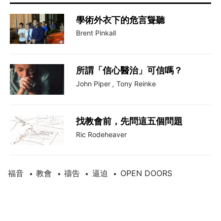
學術外衣下的危言聳聽
Brent Pinkall
所謂「信心醫治」可信嗎？
John Piper
,
Tony Reinke
找教會前，先問這五個問題
Ric Rodeheaver
福音
教會
禱告
逼迫
OPEN DOORS
•
•
•
•