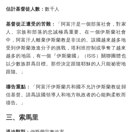
估計基督徒人數：
數千人
基督徒正遭受的苦難：
「阿富汗是一個部落社會，對家
人、宗族和部落的忠誠極爲重要。在一個伊斯蘭社會
中，阿富汗人離棄伊斯蘭教是非法的。該國越來越多地
受到伊斯蘭激進分子的挑戰，塔利班控制或爭奪了越來
越多的地區，有一個『伊斯蘭國』（
ISIS）
關聯團體也
以少數族群爲目標。那些決定跟隨耶穌的人只能祕密地
跟隨。」
禱告重點：
「阿富汗伊斯蘭共和國不允許伊斯蘭教徒歸
信基督。請爲該國領導人和地方執政者的心能夠柔軟而
禱告。」
三、索馬里
逼迫類型：
伊斯蘭宗教迫害