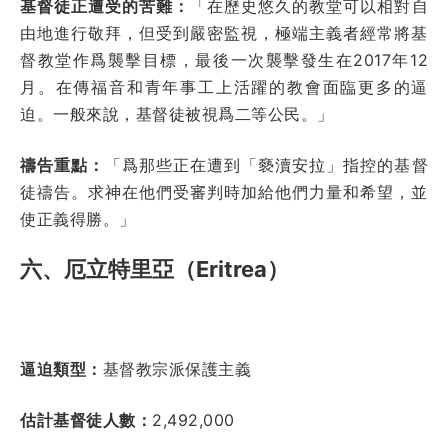
基督徒正遭受的苦難：
「在歷史悠久的教堂可以相對自
由地進行敬拜，但受到嚴密監視，極端主義者經常將基
督教堂作爲襲擊目標，最後一次襲擊發生在
2017
年
12
月。在傳福音和青年事工上活躍的教會面臨更多的逼
迫。一般來說，基督徒被視爲二等公民。」
禱告重點：
「爲那些正在遭到「褻瀆安拉」指控的基督
徒禱告。求神在他們受審判時加給他們力量和希望，並
使正義得勝。」
六、厄立特里亞（
Eritrea
）
逼迫類型：
基督教宗派保護主義
估計基督徒人數：
2,492,000