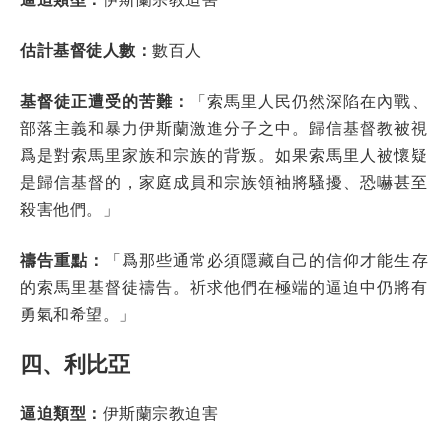
估計基督徒人數：
數百人
基督徒正遭受的苦難：
「索馬里人民仍然深陷在內戰、
部落主義和暴力伊斯蘭激進分子之中。歸信基督教被視
爲是對索馬里家族和宗族的背叛。如果索馬里人被懷疑
是歸信基督的，家庭成員和宗族領袖將騷擾、恐嚇甚至
殺害他們。」
禱告重點：
「爲那些通常必須隱藏自己的信仰才能生存
的索馬里基督徒禱告。祈求他們在極端的逼迫中仍將有
勇氣和希望。」
四、利比亞
逼迫類型：
伊斯蘭宗教迫害