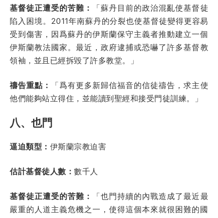
基督徒正遭受的苦難：
「蘇
丹目前的政治混亂使基督徒
陷入困境。2011年南蘇丹的分裂也使基督徒變得更容易
受到傷害，因爲蘇丹的伊斯蘭保守主義者推動建立一個
伊斯蘭教
法
國家。最近，政府逮捕或恐嚇了許多基督教
領袖，並且已經拆毀了許多教
堂。」
禱告重點：
「爲有更多新歸信福音
的信徒禱告，求主使
他們能夠站立得住，並能讀到聖經和接受門
徒訓練。」
八、也門
逼迫類型：
伊斯蘭宗教迫害
估計基督徒人數：
數千人
基督徒正遭受的苦難：
「也門持續的內戰造成了最近最
嚴重的人道主義危機之一，使得這個本來就很困難的國