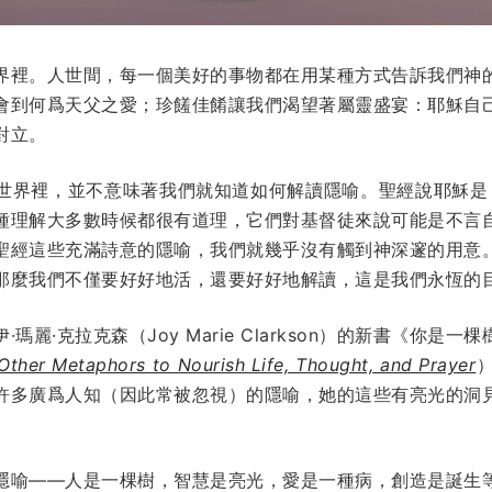
界裡。人世間，每一個美好的事物都在用某種方式告訴我們神
會到何爲天父之愛；珍饈佳餚讓我們渴望著屬靈盛宴：耶穌自
對立。
世界裡，並不意味著我們就知道如何解讀隱喻。聖經說耶穌是
種理解大多數時候都很有道理，它們對基督徒來說可能是不言
聖經這些充滿詩意的隱喻，我們就幾乎沒有觸到神深邃的用意
那麼我們不僅要好好地活，還要好好地解讀，這是我們永恆的
麗·克拉克森（Joy Marie Clarkson）的新書《你是
Other Metaphors to Nourish Life, Thought, and Prayer
許多廣爲人知（因此常被忽視）的隱喻，她的這些有亮光的洞
隱喻——人是一棵樹，智慧是亮光，愛是一種病，創造是誕生