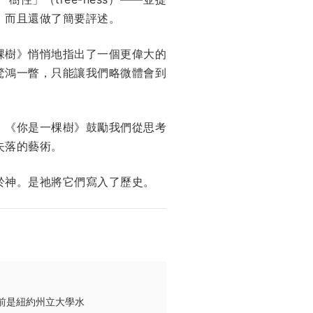
，而且還做了簡要評述。
棵樹》悄悄地指出了一個更偉大的
驚鴻一瞥，只能讓我們略微體會到
。《你是一棵樹》鼓勵我們從思考
失落的藝術。
於神。是祂將它們寫入了歷史。
前是紐約州立大學水