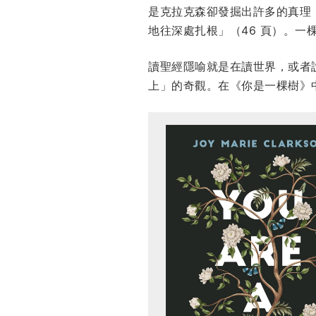
是克拉克森卻發掘出許多的真理
地往深處扎根」（46 頁）。
讀聖經隱喻就是在讀世界，或者
上」的奇觀。在《你是一棵樹》