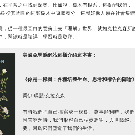
，在平常之中找到深奧。比如說，樹木有根系，這提醒我們，
一棵樹從其周圍的同類樹木中吸取養分，這就好像人類在社會集
說，從一種最直白的意義上去「理解」世界，就如克拉克森所
中，閱讀就是端詳；學習就是敬拜。
美國亞馬遜網站這樣介紹這本書：
《你是一棵樹：各種培養生命、思考和禱告的隱喻
喬伊·瑪麗·克拉克森
有時我們把自己描寫成一棵樹。萬事順利時，我們
困苦窮乏時，我們形容自己枯萎凋謝，與世隔絕。
要，因爲它們塑造了我們的生活。