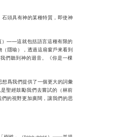
，石頭具有神的某種特質，即使神
頁）——這就包括語言這種有限的
物（隱喻），透過這扇窗戶來看到
讓我們聽到神的迴音。《你是一棵
思想爲我們提供了一個更大的詞彙
也是聖經鼓勵我們去嘗試的（林前
讓我們的視野更加廣闊，讓我們的思
」（tree-ness）——並提