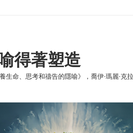
喻得著塑造
養生命、思考和禱告的隱喻》，喬伊·瑪麗·克拉