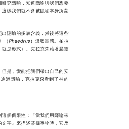
細研究隱喻，知道隱喻與我們想要
，這樣我們就不會被隱喻本身所蒙
照出隱喻的多層含義，然後將這些
》（
Phaedrus
）汲取靈感。柏拉
，就是形式）。克拉克森藉著屬靈
。但是，愛能把我們帶出自己的安
。通過隱喻，克拉克森看到了神的
到這個侷限性：「當我們用隱喻來
的文字』來描述某樣事物時，它反