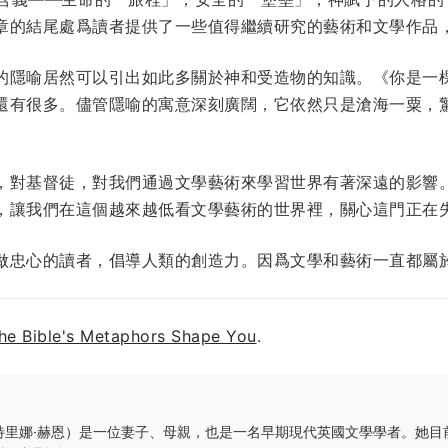
章的結尾處爲讀者提供了一些值得繼續研究的藝術和文學作品
的隱喻居然可以引出如此多關於神和受造物的知識。《你是一
還有很多。儘管隱喻的寓意深刻廣闊，它依然只是滄海一粟，
，對基督徒，對我們通過文學藝術來學習世界有著深遠的影響
，讓我們在這個越來越低看文學藝術的世界裡，關心這門正在
做忠心的讀者，倡導人類的創造力。因爲文學和藝術一直都屬
the Bible's Metaphors Shape You
.
特里娜·赫恩）是一位妻子、母親，也是一名早期現代英國文學學者。她目