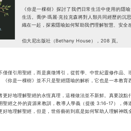
《你是一棵樹》探討了我們日常生活中使用的隱喻
生活。喬伊·瑪麗·克拉克森將對人類共同經歷的沉
織在一起，探索隱喻如何幫助我們理解智慧、安全
伯大尼出版社（Bethany House），208 頁。
不僅僅引用聖經，而是廣徵博引，從哲學、中世紀靈修作品、
。《你是一棵樹》並不只是聖經隱喻的解析，它也是一本教育
者更好地理解聖經的永恆真理，這種做法並不新鮮。真要說點
聖經之外的資源來教訓，教導人學義（提後 3:16-17），
更好地理解聖經，但是，世俗藝術到底是如何幫助人理解神既