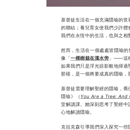
基督徒生活在一個充滿隱喻的世
的聯結；養兒育女使我們少許體
我們在永恆中的生活，也與之相
然而，生活在一個處處皆隱喻的
像「
一棵樹栽在溪水旁
」——這
如果我們只是浮光掠影般地掃過
那樣，是一個將要成真的隱喻，
基督徒需要理解聖經的隱喻，喬伊·瑪
隱喻》（
You Are a Tree: And 
堂解讀課。她深刻思考了聖經中
心地解讀隱喻。
克拉克森引導我們深入探究一些