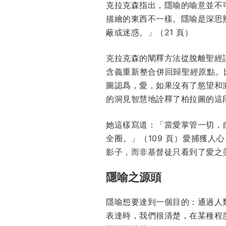
克拉克森指出，隱喻的喻意並不
描繪的東西不一樣。隱喻是深思
蔽或迷惑。」（21 頁）
克拉克森的闡釋方法從脫離聖經
含義重新整合併回歸聖經原點。
圖認爲，愛，如果沒有了慾望和
的洞見智慧地詮釋了柏拉圖的這
她這樣寫道：「當愛掌管一切，
全圈。」（109 頁）愛捕獲
影子，而非基督徒只看到了愛之
隱喻之源頭
隱喻想要達到一個目的：通過人
表達時，我們很清楚，在某種程