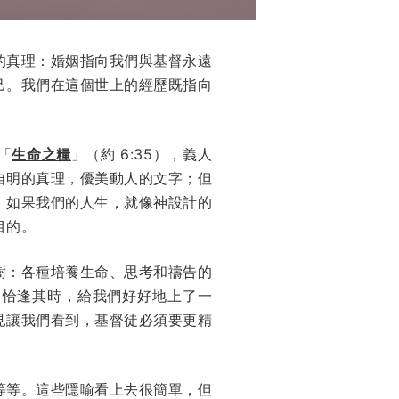
的真理：婚姻指向我們與基督永遠
己。我們在這個世上的經歷既指向
「
生命之糧
」（約 6:35），義人
自明的真理，優美動人的文字；但
。如果我們的人生，就像神設計的
目的。
一棵樹：各種培養生命、思考和禱告的
）恰逢其時，給我們好好地上了一
見讓我們看到，基督徒必須要更精
等等。這些隱喻看上去很簡單，但