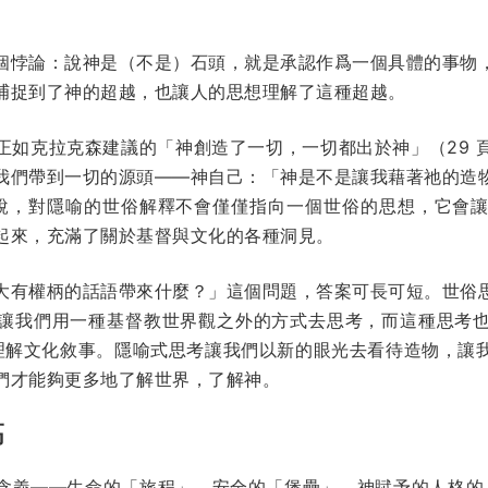
個悖論：說神是（不是）石頭，就是承認作爲一個具體的事物
捕捉到了神的超越，也讓人的思想理解了這種超越。
正如克拉克森建議的「神創造了一切，一切都出於神」（29 
我們帶到一切的源頭——神自己：「神是不是讓我藉著祂的造
話說，對隱喻的世俗解釋不會僅僅指向一個世俗的思想，它會
起來，充滿了關於基督與文化的各種洞見。
大有權柄的話語帶來什麼？」這個問題，答案可長可短。世俗
讓我們用一種基督教世界觀之外的方式去思考，而這種思考
好地理解文化敘事。隱喻式思考讓我們以新的眼光去看待造物，
們才能夠更多地了解世界，了解神。
高
義——生命的「旅程」，安全的「堡壘」，神賦予的人格的「樹性