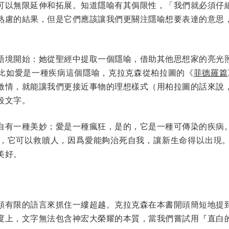
可以無限延伸和拓展。知道隱喻有其侷限性，「我們就必須仔
熟慮的結果，但是它們應該讓我們更關注隱喻想要表達的意思
語境開始：她從聖經中提取一個隱喻，借助其他思想家的亮光
比如愛是一種疾病這個隱喻，克拉克森從柏拉圖的《
菲德羅篇
激情，就能讓我們更接近事物的理想樣式（用柏拉圖的話來說
段文字。
自有一種美妙；愛是一種瘋狂，是的，它是一種可傳染的疾病
人心，它可以救贖人，因爲愛能夠治死自我，讓新生命得以出現
美好。
類有限的語言來抓住一縷超越。克拉克森在本書開頭簡短地提
度上，文字無法包含神宏大榮耀的本質，當我們嘗試用『直白