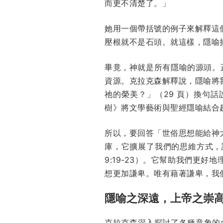
而更不清楚了。」
她用一個帶括號的例子來解釋這
壓根就不是石頭。就這樣，隱喻
畢竟，神就是所有隱喻的源頭。
資源。克拉克森解釋說，隱喻將
祂的榮美？」（29 頁）換句
樹》將文學藝術與聖經隱喻結合
所以，要回答「世俗思想能給神
庫，它擴展了我們的思維方式，
9:19-23）。它幫助我們更
想更加謙卑。唯有藉著謙卑，我
隱喻之深遠，上帝之崇
克拉克森深入探討了各種意象的含