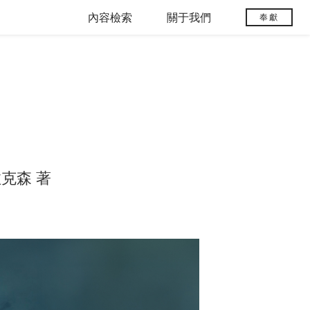
內容檢索
關于我們
奉獻
克森 著