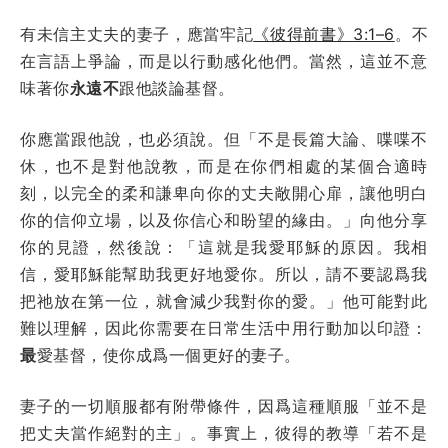
有未信主丈夫的妻子，應當牢記
《彼得前書》3:1–6
。不
在言語上爭論，而是以行動感化他們。當然，這並不意
味著你
永遠不
跟他談論基督。
你應當跟他說，也必須說。但「不是長篇大論、喋喋不
休，也不是對他說教，而是在你們相處的某個合適時
刻，以完全的柔和謙卑向你的丈夫敞開心扉，讓他明白
你的信仰立場，以及你信心和盼望的緣由。」向他分享
你的見證，然後說：「這就是我愛耶穌的原因。我相
信，愛耶穌能幫助我更好地愛你。所以，請不要認爲我
把祂放在第一位，就會減少我對你的愛。」他可能對此
難以理解，因此你需要在日常生活中用行動加以印證：
最
愛基督，使你成爲一個更好的妻子。
妻子的一切順服都有附帶條件，因爲這種順服「並不是
把丈夫當作絕對的主」。事實上，彼得的教導「若不是