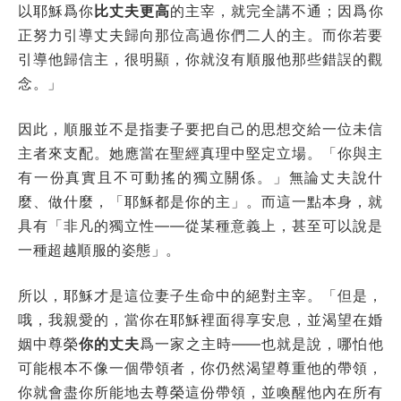
以耶穌爲你
比丈夫更高
的主宰，就完全講不通；因爲你
正努力引導丈夫歸向那位高過你們二人的主。而你若要
引導他歸信主，很明顯，你就沒有順服他那些錯誤的觀
念。」
因此，順服並不是指妻子要把自己的思想交給一位未信
主者來支配。她應當在聖經真理中堅定立場。「你與主
有一份真實且不可動搖的獨立關係。」無論丈夫說什
麼、做什麼，「耶穌都是你的主」。而這一點本身，就
具有「非凡的獨立性——從某種意義上，甚至可以說是
一種超越順服的姿態」。
所以，耶穌才是這位妻子生命中的絕對主宰。「但是，
哦，我親愛的，當你在耶穌裡面得享安息，並渴望在婚
姻中尊榮
你的丈夫
爲一家之主時——也就是說，哪怕他
可能根本不像一個帶領者，你仍然渴望尊重他的帶領，
你就會盡你所能地去尊榮這份帶領，並喚醒他內在所有