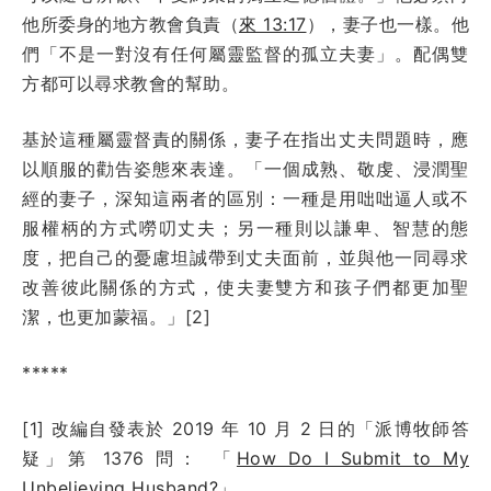
他所委身的地方教會負責（
來 13:17
），妻子也一樣。他
們「不是一對沒有任何屬靈監督的孤立夫妻」。配偶雙
方都可以尋求教會的幫助。
基於這種屬靈督責的關係，妻子在指出丈夫問題時，應
以順服的勸告姿態來表達。「一個成熟、敬虔、浸潤聖
經的妻子，深知這兩者的區別：一種是用咄咄逼人或不
服權柄的方式嘮叨丈夫；另一種則以謙卑、智慧的態
度，把自己的憂慮坦誠帶到丈夫面前，並與他一同尋求
改善彼此關係的方式，使夫妻雙方和孩子們都更加聖
潔，也更加蒙福。」[2]
*****
[1] 改編自發表於
2019 年 10 月 2 日
的「派博牧師答
疑」第 1376
問：
「
How Do I Submit to My
Unbelieving Husband?
」