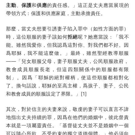
主動
、
保護
和
供應
的責任感。」這正是丈夫應當展現的
帶領方式：保護和供應家庭，主動承擔責任。
那麼，當丈夫想要引誘妻子陷入罪中（如性方面的罪）
時，這位順服的妻子該如何
拒絕
呢？她應當說：「我不
能。雖然我愛你，但我認爲這對你、對我們都不好。因
爲耶穌，我不能這麼做。」最終，雖然聖經教導順服
——「兒女順服父母，妻子順服丈夫，公民順服政府，
教會成員順服長老，但這四類關係中的順服都有限
制」。因爲「耶穌的絕對權柄，使這些順服都相對化
了。換句話說，耶穌的至高主權，爲孩子、妻子、公民
和教會成員的順服設定了界限。」[1]
其次，對於信主的夫妻來說，敬虔的妻子可以直言不諱
地指出丈夫持續的罪，因爲在他們的婚姻中，彼此督責
本就是一項屬靈責任。「基督徒丈夫並不是婚姻中一個
可以隨心所欲、不受約束的獨立道德個體。」他必須向