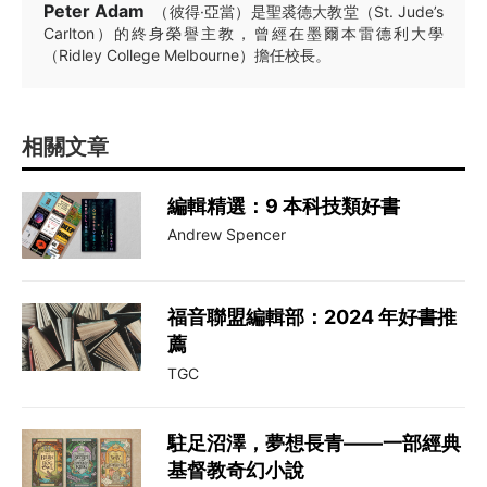
Peter Adam
（彼得·亞當）是聖裘德大教堂（St. Jude’s
Carlton）的終身榮譽主教，曾經在墨爾本雷德利大學
（Ridley College Melbourne）擔任校長。
相關文章
編輯精選：9 本科技類好書
Andrew Spencer
福音聯盟編輯部：2024 年好書推
薦
TGC
駐足沼澤，夢想長青——一部經典
基督教奇幻小說