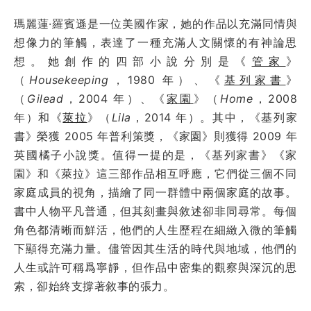
瑪麗蓮·羅賓遜是一位美國作家，她的作品以充滿同情與
想像力的筆觸，表達了一種充滿人文關懷的有神論思
想。她創作的四部小說分別是《
管家
》
（
Housekeeping
，1980 年）、《
基列家書
》
（
Gilead
，2004 年）、《
家園
》（
Home
，2008
年）和《
萊拉
》（
Lila
，2014 年）。其中，《基列家
書》榮獲 2005 年普利策獎，《家園》則獲得 2009 年
英國橘子小說獎。值得一提的是，《基列家書》《家
園》和《萊拉》這三部作品相互呼應，它們從三個不同
家庭成員的視角，描繪了同一群體中兩個家庭的故事。
書中人物平凡普通，但其刻畫與敘述卻非同尋常。每個
角色都清晰而鮮活，他們的人生歷程在細緻入微的筆觸
下顯得充滿力量。儘管因其生活的時代與地域，他們的
人生或許可稱爲寧靜，但作品中密集的觀察與深沉的思
索，卻始終支撐著敘事的張力。