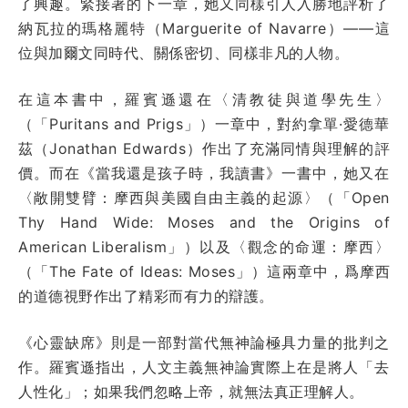
了興趣。緊接著的下一章，她又同樣引人入勝地評析了
納瓦拉的瑪格麗特（Marguerite of Navarre）——這
位與加爾文同時代、關係密切、同樣非凡的人物。
在這本書中，羅賓遜還在〈清教徒與道學先生〉
（「Puritans and Prigs」）一章中，對約拿單·愛德華
茲（Jonathan Edwards）作出了充滿同情與理解的評
價。而在《當我還是孩子時，我讀書》一書中，她又在
〈敞開雙臂：摩西與美國自由主義的起源〉（「Open
Thy Hand Wide: Moses and the Origins of
American Liberalism」）以及〈觀念的命運：摩西〉
（「The Fate of Ideas: Moses」）這兩章中，爲摩西
的道德視野作出了精彩而有力的辯護。
《心靈缺席》則是一部對當代無神論極具力量的批判之
作。羅賓遜指出，人文主義無神論實際上在是將人「去
人性化」；如果我們忽略上帝，就無法真正理解人。