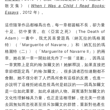
散文集》（
When I Was a Child I Read Books:
Essays
，2012 年）。
這些隨筆作品都極爲出色，每一章都篇幅不長，卻力量
十足、切中要害。在《亞當之死》（The Death of
Adam）一書中，我尤其喜愛題爲〈納瓦拉的瑪格麗
特〉（「Marguerite of Navarre」）和〈納瓦拉的瑪
格麗特（二）〉（「Marguerite of Navarre II」）的兩
章。她在第一章一開始就先作了一個「道歉」，因爲這
一章實際上是寫約翰·加爾文的！她解釋說，如果直接把
章節標題定爲「約翰·加爾文」，很多讀者恐怕連翻都不
會翻。她不僅分析了人們爲何會有這樣的反應，也進一
步說明了這種拒絕或忽視爲何是錯誤的——因爲加爾文
是一位如此重要、如此卓越的人物。羅賓遜對加爾文的
文化性理解極具力量，也正是這種理解，使北美一些過
去因無知而忽視甚至排斥加爾文的群體，重新對他產生