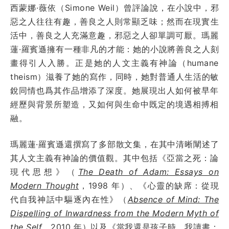
西蒙娜·薇依（Simone Weil）曾評論說，在小說中，邪
惡之人往往有趣，善良之人則常顯乏味；然而在現實生
活中，善良之人充滿意趣，邪惡之人卻單調可厭。瑪麗
蓮·羅賓遜擁有一種非凡的才能：她的小說將善良之人刻
畫得引人入勝。正是她的人文主義有神論（humane
theism）滋養了她的寫作，同時，她對普通人生活的敏
銳同情也爲其作品增添了深度。她展現出人如何被早年
經歷與背景所塑造，又如何與生命中既定的境遇相搏相
融。
瑪麗蓮·羅賓遜還撰寫了多部散文集，在其中清晰闡述了
其人文主義有神論的價值觀。其中包括《亞當之死：論
現代思想》（
The Death of Adam: Essays on
Modern Thought
，1998 年）、《心靈的缺席：從現
代自我神話中驅逐內在性》（
Absence of Mind: The
Dispelling of Inwardness from the Modern Myth of
the Self
，2010 年）以及《當我還是孩子時，我讀書：