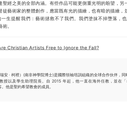
達聖經之美的全部內涵。有些作品可能更側重光明的盼望，另
督徒藝術家的整體創作，應當既有光的描繪，也有暗的描繪，
的一生提醒我們：藝術拯救不了我們。我們塗抹不掉墮落，
藝術。
Are Christian Artists Free to Ignore the Fall?
瑞安 · 柯裡）(南非神學院博士)是國際領袖培訓組織的全球合作伙伴，
授以及學生助理院長。自 2015 年起，他一直在海外任教，並在「希望
撰寫博客。他是聖約希望教會的成員。