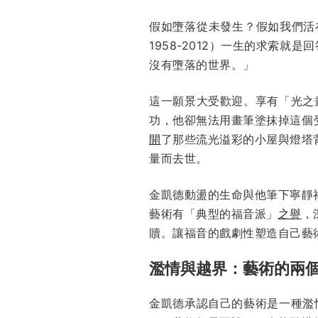
假如墮落從未發生？假如我們活在
1958-2012）一生的求索就
沒有墮落的世界。」
這一願景大受歡迎。享有「光之畫家
功，他卻無法用畫筆塗抹掉這個
開
了那些流光溢彩的小屋與燈塔
量而去世。
金凱德動盪的生命與他筆下寧靜
藝術有「典型的福音派」
之譽
，
贖。讓福音的戲劇性塑造自己藝
濫情與越界：藝術的兩
金凱德承認自己的藝術是一種濫情式（