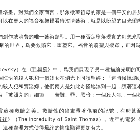
燈塔畫。對我們全家而言，那象徵著祖母的家是一個平安的居
可以在更大的福音框架裡看待濫情藝術，就是以盼望的目光望
們創作或消費的唯一藝術類型。用一種否定墮落現實的幻想來
暗的世界，爲要救贖它，重塑它。福音的盼望與榮耀，正因
oevsky）在《
罪與罰
》中，爲我們展現了另一種描繪光明的
個悔悟的殺人犯和一個妓女在燭光下同讀聖經：「這時候蠟燭
的殺人犯和賣淫婦，他們兩人是如此奇怪地湊到一起，讀著這
著「被照亮的」細節——苦難、罪、黑暗：一個殺人犯，一個
賞這種救贖之美。救贖性的繪畫帶著傷痕的記號，有時甚
懷疑
》（The Incredulity of Saint Thomas）。近年的電影
。這種處理方式使得最終的恢復顯得更加有力。