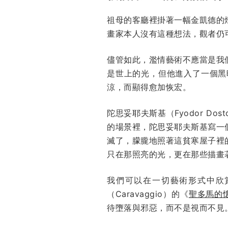
祖母的客廳裡掛著一幅金凱德的
畫家本人沒有這種想法，觀者仍
儘管如此，濫情藝術不應當是我
是世上的光，但他進入了一個黑
涼，而顯得愈加恢宏。
陀思妥耶夫斯基（Fyodor Dost
的場景裡，陀思妥耶夫斯基寫一
滅了，朦朧地照著這貧寒屋子裡
只在那照亮的光，更在那些描畫
我們可以在一切藝術形式中欣
（Caravaggio）的《
聖多馬的
待墮落與邪惡，而不是視而不見