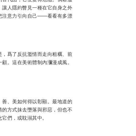
，讓人隱約瞥見一種在它自身之外
把注意力引向自己——看看有多漂
是，爲了反抗濫情而走向粗糲、前
一顧。這在美術體制內瀰漫成風。
、善、美如何得以彰顯。最地道的
情的方式抹去墮落與邪惡，但也不
化它們，或耽溺其中。