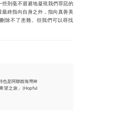
一些則毫不迴避地凝視我們罪惡的
並最終指向自身之外，指向真善美
也刪除不了患難。但我們可以尋找
同時也是阿聯酋海灣神
之旅」(Hopful