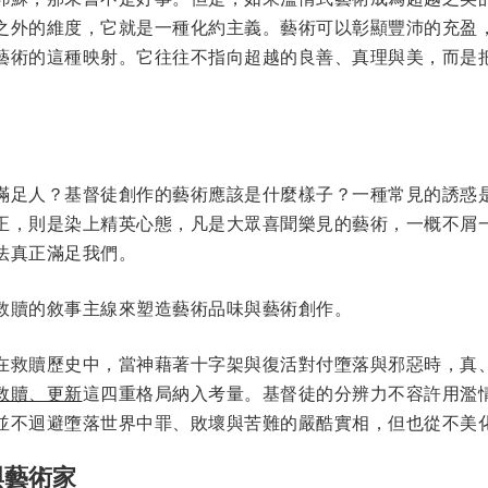
之外的維度，它就是一種化約主義。藝術可以彰顯豐沛的充盈
藝術的這種映射。它往往不指向超越的良善、真理與美，而是
滿足人？基督徒創作的藝術應該是什麼樣子？一種常見的誘惑
正，則是染上精英心態，凡是大眾喜聞樂見的藝術，一概不屑
法真正滿足我們。
救贖的敘事主線來塑造藝術品味與藝術創作。
在救贖歷史中，當神藉著十字架與復活對付墮落與邪惡時，真
救贖、更新
這四重格局納入考量。基督徒的分辨力不容許用濫
並不迴避墮落世界中罪、敗壞與苦難的嚴酷實相，但也從不美
與藝術家