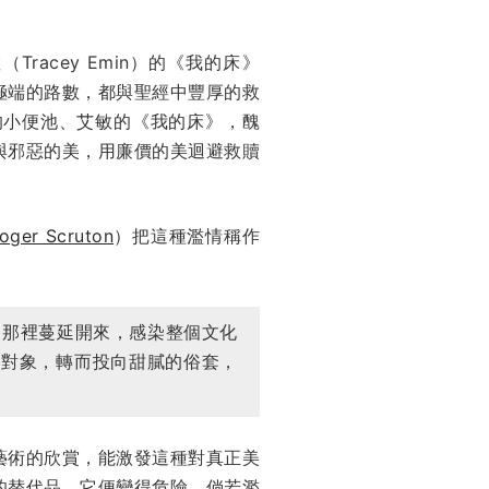
（Tracey Emin）的《我的床》
極端的路數，都與聖經中豐厚的救
p）的小便池、艾敏的《我的床》，醜
與邪惡的美，用廉價的美迴避救贖
oger Scruton
）把這種濫情稱作
從那裡蔓延開來，感染整個文化
的對象，轉而投向甜膩的俗套，
藝術的欣賞，能激發這種對真正美
的替代品，它便變得危險。倘若濫