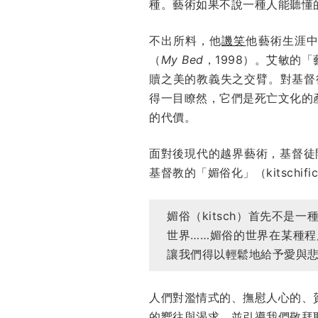
種。藝術如果不說一種人能聽懂
不出所料，他
譏笑
他藝術生涯中風
（
My Bed
，1998）。艾敏的
贖之美的教義失之交臂。對基督
得一目瞭然，它們是死亡文化的
的代價。
面對後現代的越界藝術，基督徒
基督教的「媚俗化」（kitschific
媚俗（kitsch）首先不
世界……媚俗的世界在某種
讓我們得以輕鬆地給予愛與
人們對濫情式的、撫慰人心的、
的嚮往與渴求，並引導我們敬拜