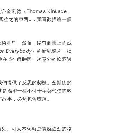
（Thomas Kinkade，
嚮往之的東西……我喜歡描繪一個
人的藝術明星。然而，縱有商業上的成
for Everybody
）的新紀錄片，
揭
他在 54 歲時因一次意外的飲酒過
我們提供了反思的契機。金凱德的
就是渴望一種不付十字架代價的救
這故事，必然包含墮落。
疑鬼。可人本來就是情感濃烈的物