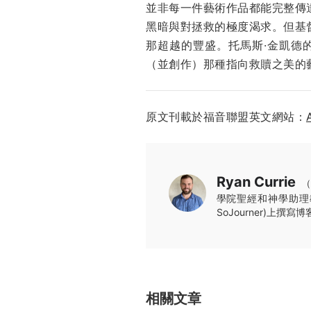
並非每一件藝術作品都能完整傳
黑暗與對拯救的極度渴求。但基
那超越的豐盛。托馬斯·金凱德
（並創作）那種指向救贖之美的
原文刊載於福音聯盟英文網站：
Ryan Currie
（
學院聖經和神學助理教
SoJourner)上
相關文章