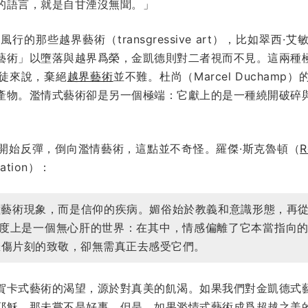
的語言，就是自甘湮沒無聞。」
行的那些越界藝術（transgressive art），比如翠西·艾敏
「藝術」以墮落與越界爲榮，金凱德則對二者視而不見。這兩種
徒來說，棄絕
越界藝術
並不難。杜尚（Marcel Ducham
產物。濫情式藝術卻是另一個極端：它獻上的是一種繞開破碎
開始反彈，倒向濫情藝術，這點並不奇怪。羅傑·斯克魯頓（
R
ation）：
是一種藝術現象，而是信仰的疾病。媚俗始於教義和意識形態，再
程度上是一個無心肝的世界：在其中，情感偏離了它本當指向
悲傷片刻的致敬，卻無需真正去感受它們。
賀卡式藝術的渴望，源於對真美的飢渴。如果我們對金凱德式
耶穌，那未嘗不是好事。但是，如果濫情式藝術成爲超越之美