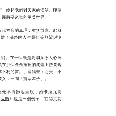
所，喚起我們對天家的渴望。即便
向那將要來臨的更美世界。
取代福音的真理，並無益處。耶穌
爲離了基督的人生是何等無望與淒
可能。在一個既是高潮又令人心碎
頭在那個歪歪扭扭的燭臺上快要熄
本不朽的書。」這幅畫面之美，不
妓女，一間「貧寒屋子」。
至毫不掩飾地呈現，如卡拉瓦喬
《
大衛
》也是一個例子，它認真對