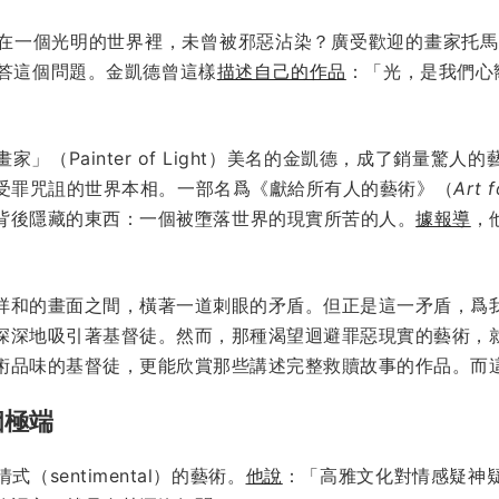
一個光明的世界裡，未曾被邪惡沾染？廣受歡迎的畫家托馬斯·金凱德
是回答這個問題。金凱德曾這樣
描述自己的作品
：「光，是我們心
」（Painter of Light）美名的金凱德，成了銷量驚
受罪咒詛的世界本相。一部名爲《獻給所有人的藝術》（
Art 
背後隱藏的東西：一個被墮落世界的現實所苦的人。
據報導
，
祥和的畫面之間，橫著一道刺眼的矛盾。但正是這一矛盾，爲
深深地吸引著基督徒。然而，那種渴望迴避罪惡現實的藝術，
術品味的基督徒，更能欣賞那些講述完整救贖故事的作品。而
個極端
sentimental）的藝術。
他說
：「高雅文化對情感疑神