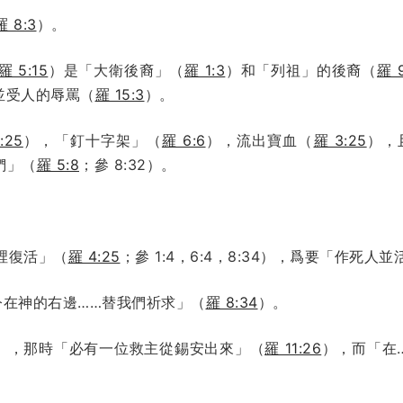
羅 8:3
）。
羅 5:15
）是「大衛後裔」（
羅 1:3
）和「列祖」的後裔（
羅 9
並受人的辱罵（
羅 15:3
）。
:25
），「釘十字架」（
羅 6:6
），流出寶血（
羅 3:25
），
們」（
羅 5:8
；參 8:32）。
。
裡復活」（
羅 4:25
；參 1:4，6:4，8:34），爲要「作死人
今在神的右邊……替我們祈求」（
羅 8:34
）。
），那時「必有一位救主從錫安出來」（
羅 11:26
），而「在