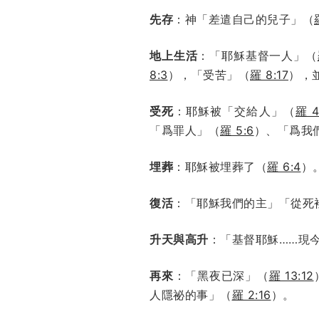
先存
：神「差遣自己的兒子」（
地上生活
：「耶穌基督一人」（
8:3
），「受苦」（
羅 8:17
），
受死
：耶穌被「交給人」（
羅 4
「爲罪人」（
羅 5:6
）、「爲我
埋葬
：耶穌被埋葬了（
羅 6:4
）
復活
：「耶穌我們的主」「從死
升天與高升
：「基督耶穌……現
再來
：「黑夜已深」（
羅 13:12
人隱祕的事」（
羅 2:16
）。