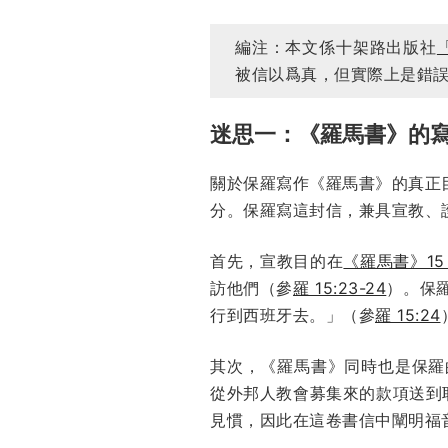
編注：本文係十架路出版社
被信以爲真，但實際上是錯
迷思一：《羅馬書》的
關於保羅寫作《羅馬書》的真正
分。保羅寫這封信，兼具宣教、
首先，宣教目的在
《羅馬書》15
訪他們（參
羅 15:23-24
）。保
行到西班牙去。」（參
羅 15:24
其次，《羅馬書》同時也是保羅
從外邦人教會募集來的款項送到
見慣，因此在這卷書信中闡明福