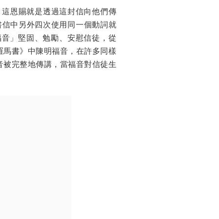
，這恩賜就是透過這封信向他們傳
書信中另外四次使用同一個動詞就
福音」堅固、勉勵、安慰信徒，從
羅馬書》中陳明福音，在許多同樣
音被完整地傳講，當福音對信徒生