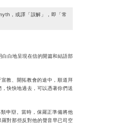
yth，或譯「誤解」，即「常
明白白地呈現在信的開篇和結語部
牙宣教、開拓教會的途中，順道拜
們，快快地過去，可以憑著你們送
那類申辯。當時，保羅正準備將他
保羅對那些反對他的聲音早已司空
。