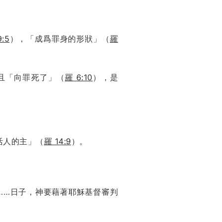
:5
），「成爲罪身的形狀」（
羅
且「向罪死了」（
羅 6:10
），是
並活人的主」（
羅 14:9
）。
……日子，神要藉著耶穌基督審判