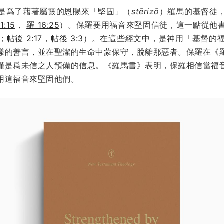
是爲了藉著屬靈的恩賜來「堅固」（
stērizō
）羅馬的基督徒
1:15
，
羅 16:25
）。保羅要用福音來堅固信徒，這一點從他
；
帖後 2:17
，
帖後 3:3
）。在這些經文中，是神用「基督的
樣的善言，並在聖潔的生命中蒙保守，脫離那惡者。保羅在《
僅是爲未信之人預備的信息。《羅馬書》表明，保羅相信當福
用這福音來堅固他們。