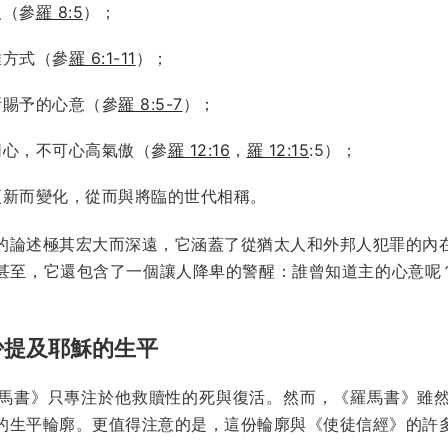
人（參
羅 8:5
）；
維方式（參
羅 6:1-11
）；
所賜予的心意（參
羅 8:5-7
）；
同心，不可心高氣傲（參
羅 12:16
，
羅 12:15
:5）；
更新而變化，從而與將臨的世代相稱。
的論述極其宏大而深遠，它涵蓋了從猶太人和外邦人犯罪的內
甚至，它還包含了一個讓人降卑的警醒：誰曾知道主的心意呢
少提及耶穌的生平
馬書》只專注於他救贖性的死與復活。然而，《羅馬書》雖
的生平輪廓。更值得注意的是，這份輪廓與《使徒信經》的許