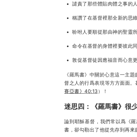
譴責了那些體貼肉體之事的
稱讚了在基督裡那全新的思
吩咐人要順從那由神的聖靈
命令在基督的身體裡要彼此
敦促基督徒因應福音而心意
《羅馬書》中關於心意這一主題
督之人的行爲表現等方方面面。
賽亞書》40:13
）！
迷思四：《羅馬書》很
論到耶穌基督，我們常以爲《羅
書，卻勾勒出了他從先存到再來