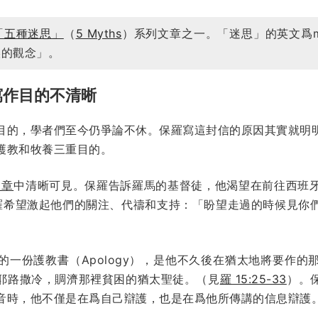
「五種迷思」
（
5 Myths
）系列文章之一。「迷思」的英文爲m
誤的觀念」。
寫作目的不清晰
目的，學者們至今仍爭論不休。保羅寫這封信的原因其實就明
護教和牧養三重目的。
 章
中清晰可見。保羅告訴羅馬的基督徒，他渴望在前往西班
羅希望激起他們的關注、代禱和支持：「盼望走過的時候見你
）
的一份護教書（Apology），是他不久後在猶太地將要作的
耶路撒冷，賙濟那裡貧困的猶太聖徒。（見
羅 15:25-33
）。
音時，他不僅是在爲自己辯護，也是在爲他所傳講的信息辯護