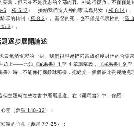
的要義，但它並不是救恩的全部內容。神施行拯救，不僅僅是
3-5
，
羅 5:17
）、接納我們進入神的家成爲兒女（
羅 8:14
）
脫離罪的轄制（
羅 8:2
）。基督的死，也不僅是代贖性的（
羅 3
15:3
）。
話題逐步展開論述
也最氣勢恢宏的一封。我們很容易把它當成好幾封信的合集
主題上——比如
《羅馬書》1
至 4 章講稱義，
《羅馬書》9
至
馬書》時，不能像打保齡球那樣，把經文一個個彼此割裂地處
這個主題就在整卷書中層層遞進。在《羅馬書》中，保羅：
壞心意（參
羅 1:18-32
）；
有知識的心意（參
羅 7:7-25
）；