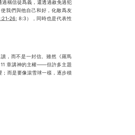
通過稱信徒爲義，還透過赦免過犯
、使我們與他自己和好，化敵爲友
:21-26
; 8:3），同時也是代表性
來讀，而不是一封信。雖然《羅馬
 11 章講神的主權——但許多主題
理；而是要像滾雪球一樣，逐步積