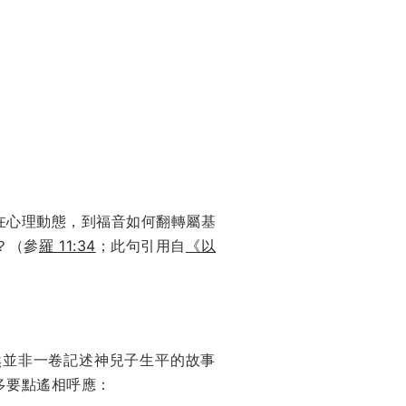
在心理動態，到福音如何翻轉屬基
？（參
羅 11:34
；此句引用自
《以
然並非一卷記述神兒子生平的故事
多要點遙相呼應：