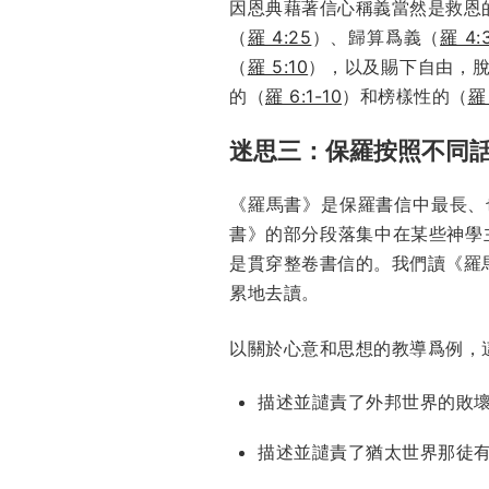
因恩典藉著信心稱義當然是救恩
（
羅 4:25
）、歸算爲義（
羅 4:
（
羅 5:10
），以及賜下自由，
的（
羅 6:1-10
）和榜樣性的（
羅 
迷思三：保羅按照不同
《羅馬書》是保羅書信中最長、
書》的部分段落集中在某些神學
是貫穿整卷書信的。我們讀《羅
累地去讀。
以關於心意和思想的教導爲例，
描述並譴責了外邦世界的敗
描述並譴責了猶太世界那徒