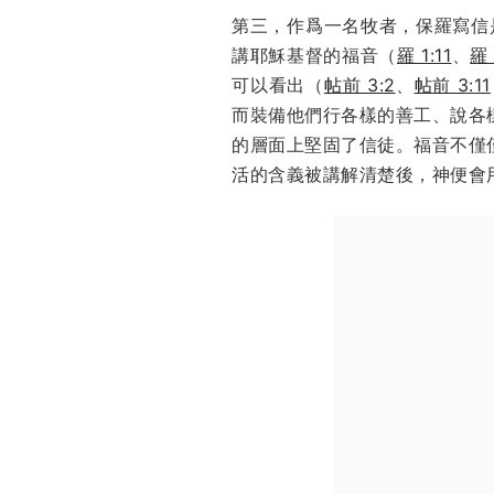
第三，作爲一名牧者，保羅寫信
講耶穌基督的福音（
羅 1:11
、
羅 
可以看出（
帖前 3:2
、
帖前 3:11
而裝備他們行各樣的善工、說各
的層面上堅固了信徒。福音不僅
活的含義被講解清楚後，神便會