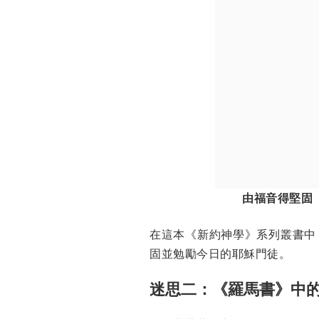
由福音得堅固
在這本《新約神學》系列叢書中
固並勉勵今日的耶穌門徒。
迷思二：《羅馬書》中