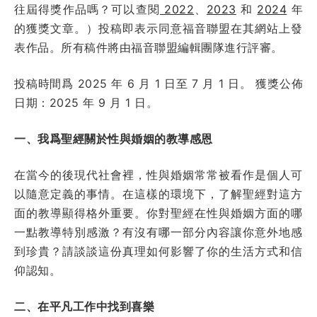
往屆得獎作品嗎？可以查閱
2022
、
2023
和
2024
年
的獲獎文章。）投稿即表示同意福音聯盟在其網站上發
表作品。所有稿件將由福音聯盟編輯團隊進行評審。
投稿時間爲 2025 年 6 月 1 日至 7 月 1 日。 獲獎公佈
日期：2025 年 9 月 1 日。
一、我爲聖經關於性與婚姻的教導感恩
在當今的後現代社會裡，性與婚姻常常被看作是個人可
以隨意定義的事情。在這樣的環境下，了解聖經對這方
面的教導顯得格外重要。你對聖經在性與婚姻方面的哪
一點教導特別感激？有沒有哪一部分內容讓你意外地感
到珍貴？請談談這份真理如何影響了你的生活方式和信
仰認知。
二、在平凡工作中找到喜樂